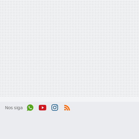
Nos siga
Wh
You
Inst
RSS
ats
tub
agr
App
e
am