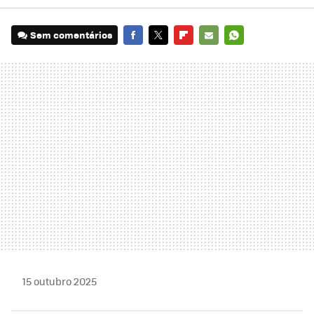
Sem comentários
FACEBOOK
TWITTER
FLIPBOARD
E-
WHATSAPP
MAIL
15 outubro 2025