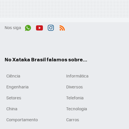
Nos siga
Wh
You
Inst
RSS
ats
tub
agr
App
e
am
No Xataka Brasil falamos sobre...
Ciência
Informática
Engenharia
Diversos
Setores
Telefonia
China
Tecnologia
Comportamento
Carros