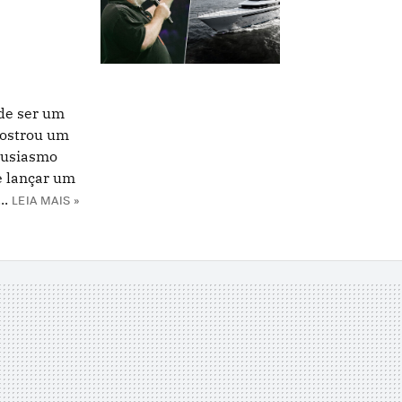
de ser um
mostrou um
tusiasmo
e lançar um
..
LEIA MAIS »