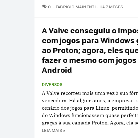
COMENTÁRIOS
0
FABRÍCIO MAINENTI
HÁ 7 MESES
A Valve conseguiu o impo
com jogos para Windows 
ao Proton; agora, eles q
fazer o mesmo com jogos
Android
DIVERSOS
A Valve recorreu mais uma vez à sua fór
vencedora. Há alguns anos, a empresa t
cenário dos jogos para Linux, permitindo
do Windows funcionassem quase perfei
graças à sua camada Proton. Agora, ela se
LEIA MAIS »