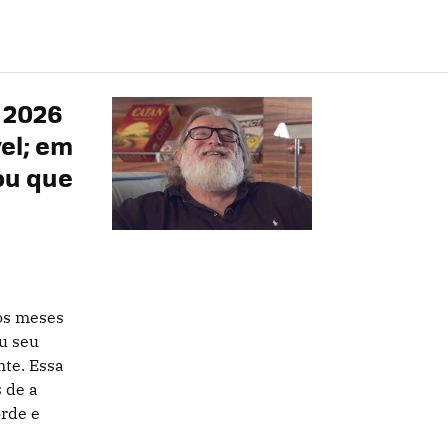
 2026
el; em
ou que
mos meses
u seu
te. Essa
 de a
orde e