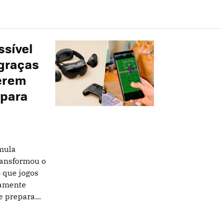
ssível
graças
uerem
 para
mula
ransformou o
 que jogos
tamente
 prepara...