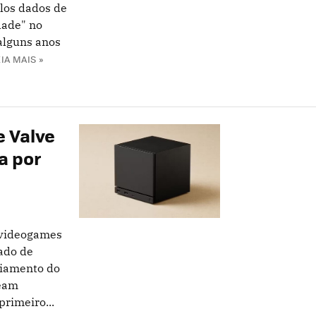
elos dados de
dade" no
alguns anos
IA MAIS »
 Valve
ra por
 videogames
ado de
diamento do
team
primeiro...