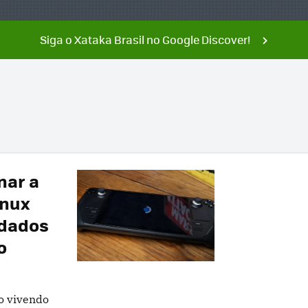
Siga o Xataka Brasil no Google Discover!
nar a
inux
 dados
o
ão vivendo