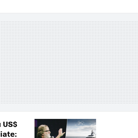
u US$
iate: