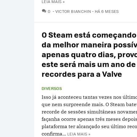
LEIA MAIS »
COMENTÁRIOS
0
VICTOR BIANCHIN
HÁ 6 MESES
O Steam está começando
da melhor maneira possív
apenas quatro dias, prov
este será mais um ano de
recordes para a Valve
DIVERSOS
Isso já aconteceu tantas vezes nos últi
que nem surpreende mais. O Steam bate
recorde de sessões simultâneas novamen
façanha ocorre apenas três meses depois
plataforma ter alcançado seu último rec
confirma...
LEIA MAIS »