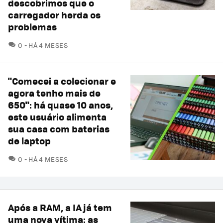
descobrimos que o
carregador herda os
problemas
COMENTÁRIOS
0
HÁ 4 MESES
"Comecei a colecionar e
agora tenho mais de
650": há quase 10 anos,
este usuário alimenta
sua casa com baterias
de laptop
COMENTÁRIOS
0
HÁ 4 MESES
Após a RAM, a IA já tem
uma nova vítima: as