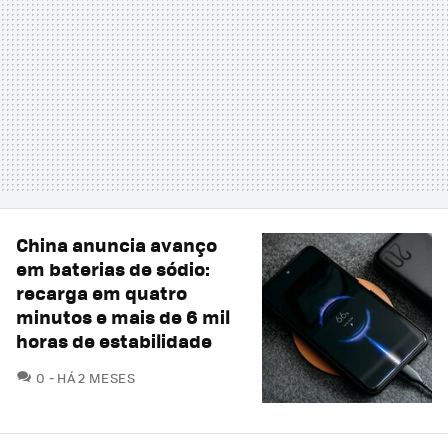
China anuncia avanço
em baterias de sódio:
recarga em quatro
minutos e mais de 6 mil
horas de estabilidade
COMENTÁRIOS
0
HÁ 2 MESES