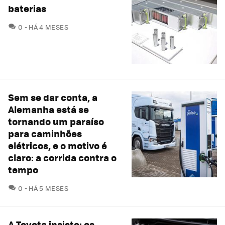
baterias
COMENTÁRIOS
0
HÁ 4 MESES
Sem se dar conta, a
Alemanha está se
tornando um paraíso
para caminhões
elétricos, e o motivo é
claro: a corrida contra o
tempo
COMENTÁRIOS
0
HÁ 5 MESES
A Toyota insiste: os