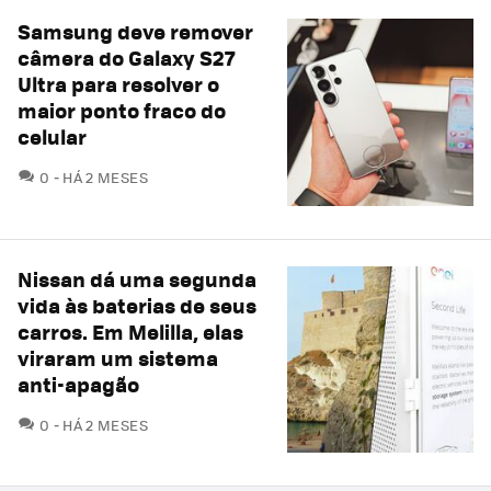
Samsung deve remover
câmera do Galaxy S27
Ultra para resolver o
maior ponto fraco do
celular
COMENTÁRIOS
0
HÁ 2 MESES
Nissan dá uma segunda
vida às baterias de seus
carros. Em Melilla, elas
viraram um sistema
anti-apagão
COMENTÁRIOS
0
HÁ 2 MESES