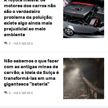
motores dos carros não
são o verdadeiro
problema da poluição;
existe algo ainda mais
prejudicial ao meio
ambiente
COMENTÁRIOS
0
HÁ 5 MESES
Não sabemos o que fazer
com as antigas minas de
carvão; a ideia da Suíça é
transformá-las em uma
gigantesca "bateria"
COMENTÁRIOS
0
HÁ 5 MESES