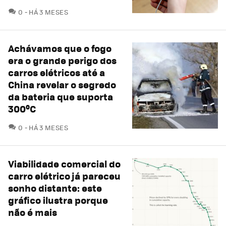
COMENTÁRIOS
0
HÁ 3 MESES
Achávamos que o fogo
era o grande perigo dos
carros elétricos até a
China revelar o segredo
da bateria que suporta
300ºC
COMENTÁRIOS
0
HÁ 3 MESES
Viabilidade comercial do
carro elétrico já pareceu
sonho distante: este
gráfico ilustra porque
não é mais