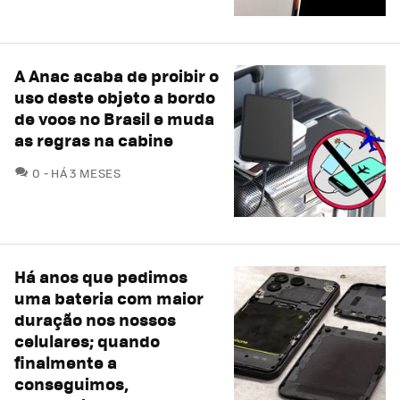
A Anac acaba de proibir o
uso deste objeto a bordo
de voos no Brasil e muda
as regras na cabine
COMENTÁRIOS
0
HÁ 3 MESES
Há anos que pedimos
uma bateria com maior
duração nos nossos
celulares; quando
finalmente a
conseguimos,