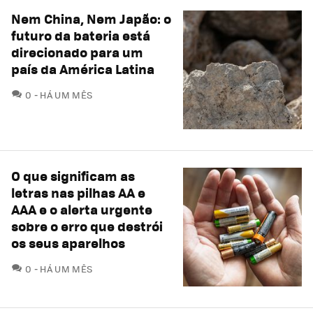
Nem China, Nem Japão: o
futuro da bateria está
direcionado para um
país da América Latina
COMENTÁRIOS
0
HÁ UM MÊS
O que significam as
letras nas pilhas AA e
AAA e o alerta urgente
sobre o erro que destrói
os seus aparelhos
COMENTÁRIOS
0
HÁ UM MÊS