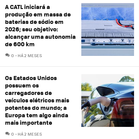
A CATL iniciará a
produção em massa de
baterias de sódio em
2026; seu objetivo:
alcançar uma autonomia
de 600 km
COMENTÁRIOS
0
HÁ 2 MESES
Os Estados Unidos
possuem os
carregadores de
veículos elétricos mais
potentes do mundo; a
Europa tem algo ainda
mais importante
COMENTÁRIOS
0
HÁ 2 MESES