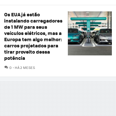
Os EUA já estão
instalando carregadores
de 1 MW para seus
veículos elétricos, mas a
Europa tem algo melhor:
carros projetados para
tirar proveito dessa
potência
COMENTÁRIOS
0
HÁ 2 MESES