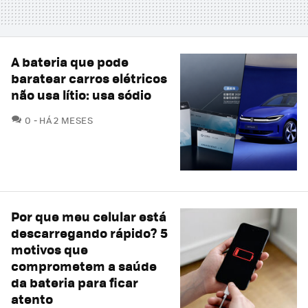
A bateria que pode
baratear carros elétricos
não usa lítio: usa sódio
COMENTÁRIOS
0
HÁ 2 MESES
Por que meu celular está
descarregando rápido? 5
motivos que
comprometem a saúde
da bateria para ficar
atento