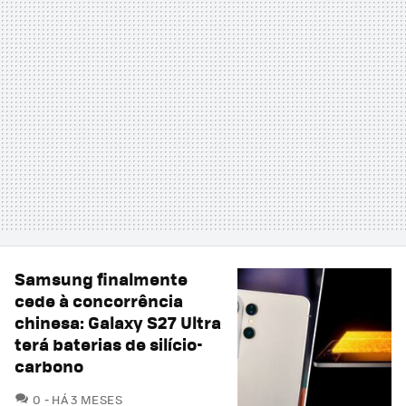
Samsung finalmente
cede à concorrência
chinesa: Galaxy S27 Ultra
terá baterias de silício-
carbono
COMENTÁRIOS
0
HÁ 3 MESES