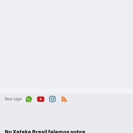
Nos siga
Wh
You
Inst
RSS
ats
tub
agr
App
e
am
No Xataka Brasil falamos sobre...