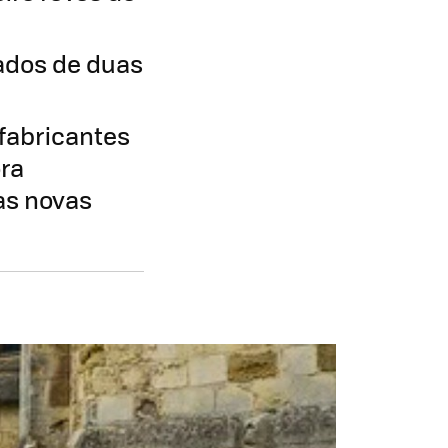
zados de duas
fabricantes
ora
as novas