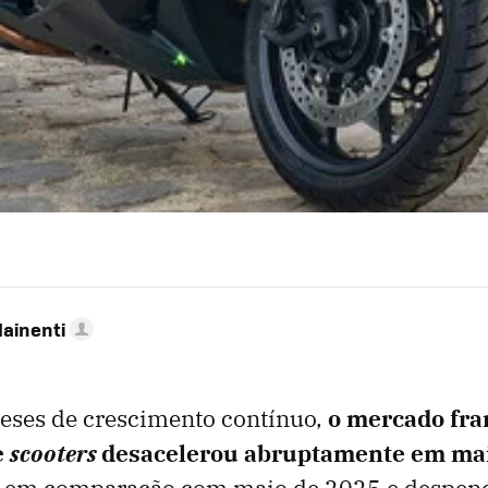
Mainenti
eses de crescimento contínuo,
o mercado fra
e
scooters
desacelerou abruptamente em ma
m em comparação com maio de 2025 e despe