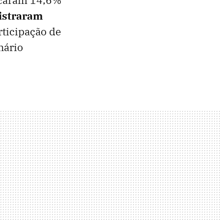
gistraram
ticipação de
nário