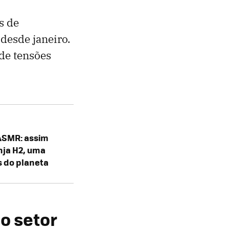
s de
desde janeiro.
de tensões
ASMR: assim
nja H2, uma
 do planeta
o setor