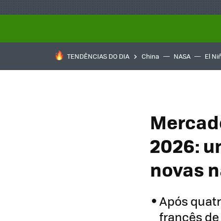
TENDÊNCIAS DO DIA
China
NASA
El Ni
Mercado
2026: u
novas n
Após quatr
francês de