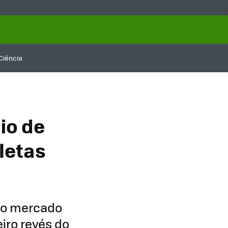
Ciência
io de
letas
a
 o mercado
iro revés do