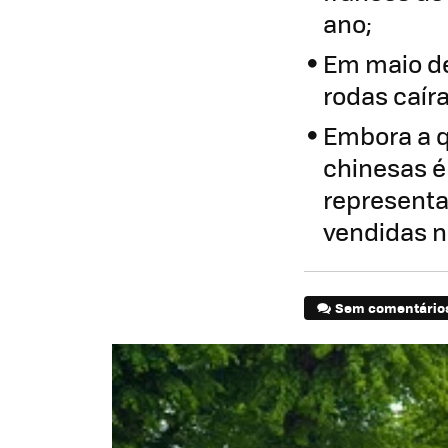
ano;
Em maio de
rodas caír
Embora a q
chinesas é
represent
vendidas n
Sem comentário