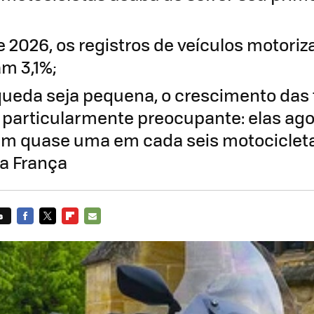
 2026, os registros de veículos motori
am 3,1%;
ueda seja pequena, o crescimento das 
 particularmente preocupante: elas ag
am quase uma em cada seis motociclet
a França
s
FACEBOOK
TWITTER
FLIPBOARD
E-
MAIL