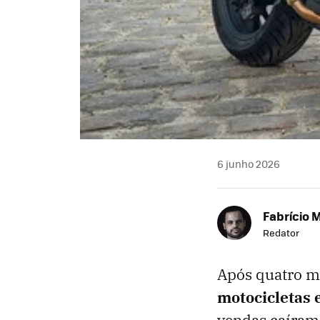
6 junho 2026
Fabrício 
Redator
Após quatro m
motocicletas 
vendas caíra