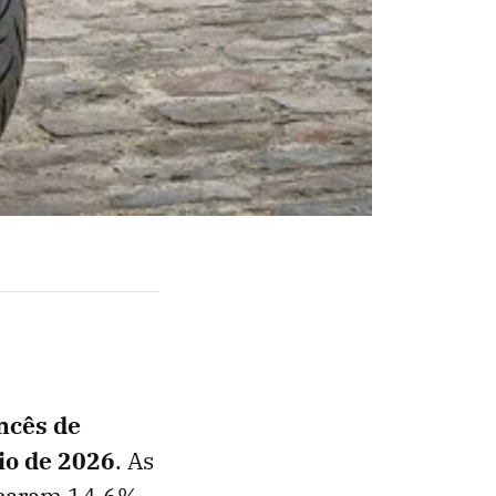
ncês de
io de 2026
. As
ncaram 14,6%