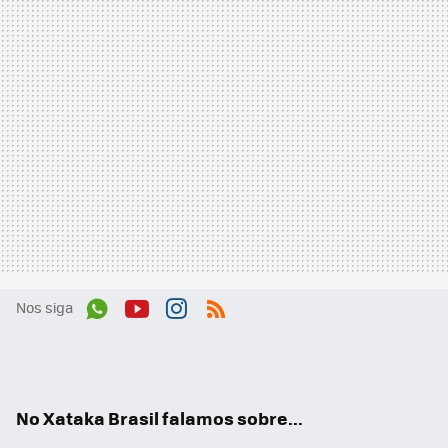
Nos siga
Wh
You
Inst
RSS
ats
tub
agr
App
e
am
No Xataka Brasil falamos sobre...