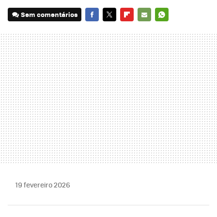
Sem comentários
FACEBOOK
TWITTER
FLIPBOARD
E-
WHATSAPP
MAIL
19 fevereiro 2026