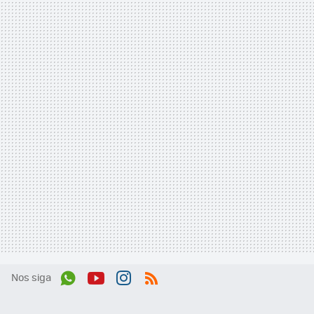
Nos siga
Wh
You
Inst
RSS