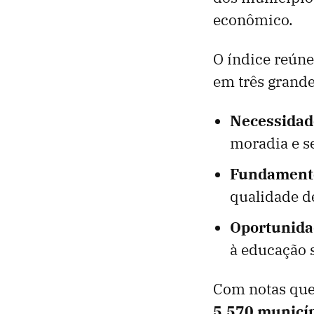
econômico.
O índice reún
em três grand
Necessidad
moradia e s
Fundamento
qualidade d
Oportunida
à educação 
Com notas que
5.570 municíp