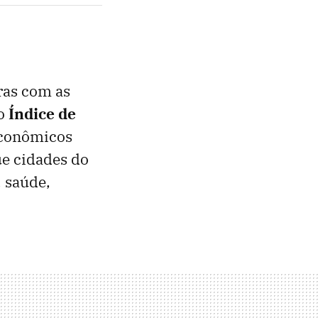
ras com as
lo
Índice de
 econômicos
ue cidades do
 saúde,