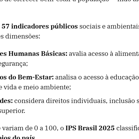
e
57 indicadores públicos
sociais e ambientai
es dimensões:
es Humanas Básicas:
avalia acesso à aliment
egurança;
s do Bem-Estar:
analisa o acesso à educação
e vida e meio ambiente;
des:
considera direitos individuais, inclusão s
superior.
 variam de 0 a 100, o
IPS Brasil 2025
classifi
ios do país
.