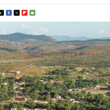
s
FACEBOOK
TWITTER
FLIPBOARD
E-
MAIL