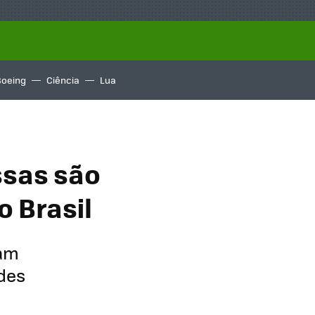
Boeing
Ciência
Lua
ssas são
o Brasil
cam
ades