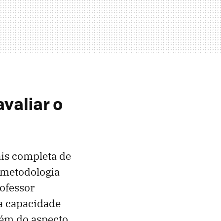
avaliar o
is completa de
a metodologia
rofessor
 a capacidade
lém do aspecto