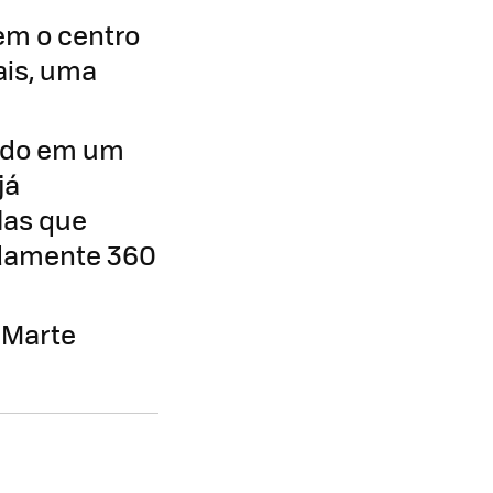
m o centro
ais, uma
ando em um
já
las que
adamente 360
 Marte