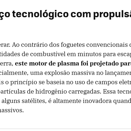
o tecnológico com propuls
erar. Ao contrário dos foguetes convencionai
idades de combustível em minutos para esca
erra,
este motor de plasma foi projetado para
cialmente, uma explosão massiva no lançame
is o princípio se baseia no uso de campos ele
partículas de hidrogênio carregadas. Essa tec
m alguns satélites, é altamente inovadora quan
assivos.