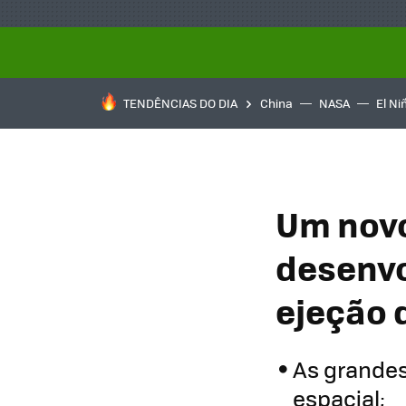
TENDÊNCIAS DO DIA
China
NASA
El Ni
Um novo
desenvo
ejeção 
As grande
espacial;