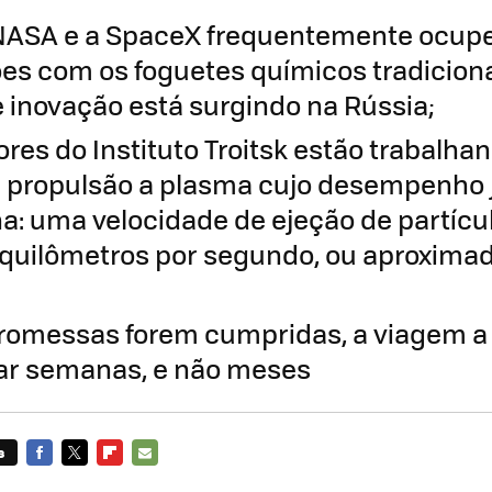
NASA e a SpaceX frequentemente ocupe
es com os foguetes químicos tradicion
 inovação está surgindo na Rússia;
res do Instituto Troitsk estão trabalh
 propulsão a plasma cujo desempenho 
a: uma velocidade de ejeção de partícu
 quilômetros por segundo, ou aproxim
romessas forem cumpridas, a viagem a
ar semanas, e não meses
s
FACEBOOK
TWITTER
FLIPBOARD
E-