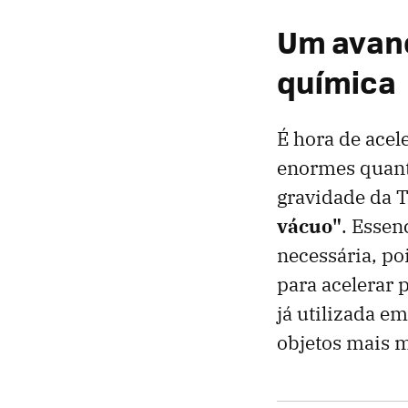
Um avanç
química
É hora de acel
enormes quant
gravidade da T
vácuo"
. Essen
necessária, po
para acelerar 
já utilizada e
objetos mais m