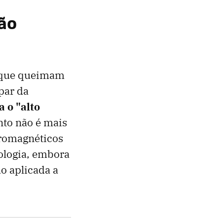
ão
s que queimam
par da
 o "alto
nto não é mais
tromagnéticos
nologia, embora
do aplicada a