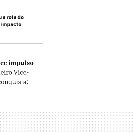
 a rota do
e impacto
ece impulso
eiro Vice-
conquista: