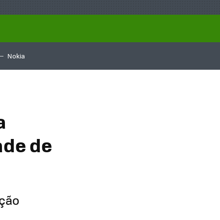
Nokia
a
ade de
ação