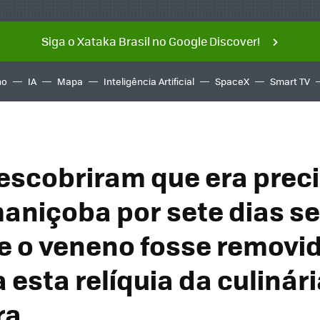
Siga o Xataka Brasil no Google Discover!
ño
IA
Mapa
Inteligência Artificial
SpaceX
Smart TV
scobriram que era prec
maniçoba por sete dias s
e o veneno fosse removi
esta relíquia da culinár
ra