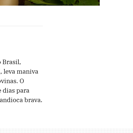
Brasil,
, leva maniva
ovinas. O
e dias para
mandioca brava.