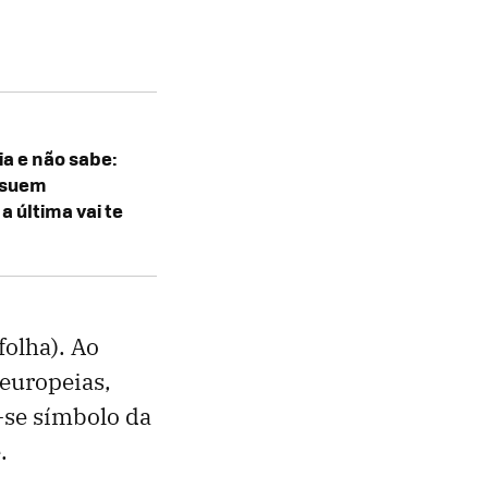
a e não sabe:
ssuem
 última vai te
olha). Ao
 europeias,
-se símbolo da
.