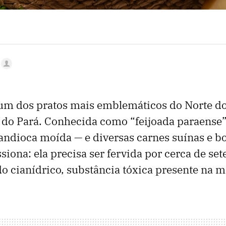
um dos pratos mais emblemáticos do Norte do 
 do Pará. Conhecida como “feijoada paraense”
andioca moída — e diversas carnes suínas e b
iona: ela precisa ser fervida por cerca de set
do cianídrico, substância tóxica presente na 