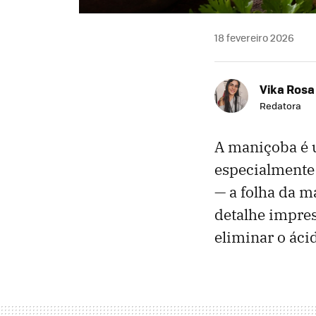
18 fevereiro 2026
Vika Rosa
Redatora
A maniçoba é 
especialmente
— a folha da m
detalhe impress
eliminar o áci