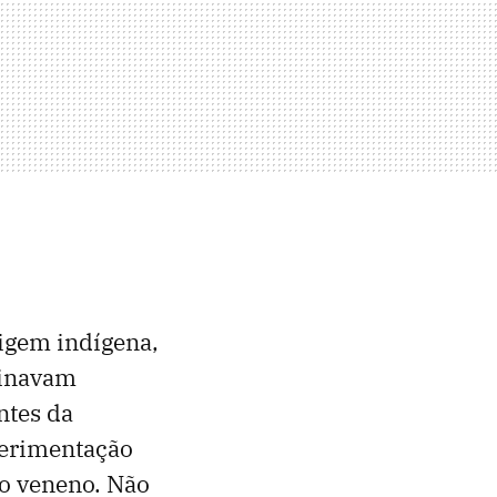
rigem indígena,
minavam
ntes da
perimentação
 o veneno. Não