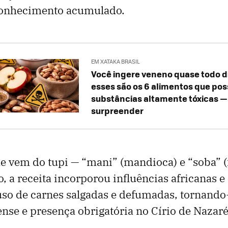
 conhecimento acumulado.
EM XATAKA BRASIL
Você ingere veneno quase todo di
esses são os 6 alimentos que po
substâncias altamente tóxicas — a
surpreender
 vem do tupi — “mani” (mandioca) e “soba” (f
, a receita incorporou influências africanas e
uso de carnes salgadas e defumadas, tornando
ense e presença obrigatória no Círio de Nazaré