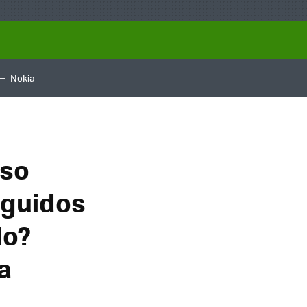
Nokia
iso
eguidos
do?
ia