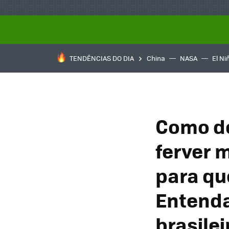
TENDÊNCIAS DO DIA
China
NASA
El Ni
Como de
ferver 
para qu
Entenda 
brasilei