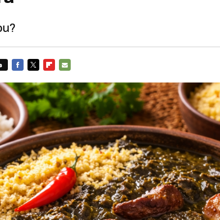
ou?
s
FACEBOOK
TWITTER
FLIPBOARD
E-
MAIL