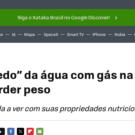
Siga o Xataka Brasil no Google Discover!
ño
IA
Mapa
SpaceX
Smart TV
iPhone
Nokia
edo” da água com gás na 
rder peso
a a ver com suas propriedades nutricio
s