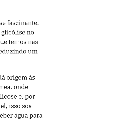
e fascinante:
glicólise no
que temos nas
 reduzindo um
dá origem às
ínea, onde
icose e, por
l, isso soa
eber água para