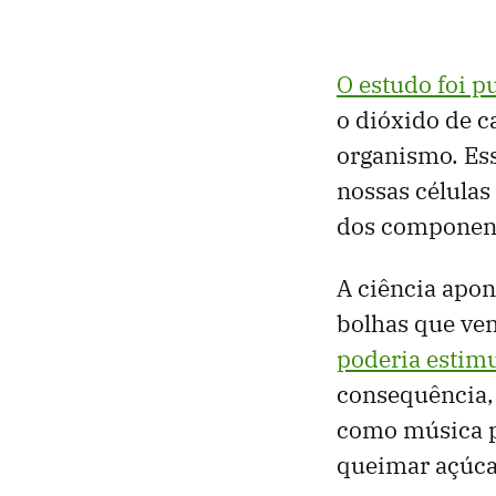
O estudo foi p
o dióxido de c
organismo. Ess
nossas células
dos component
A ciência apon
bolhas que vem
poderia estim
consequência, 
como música p
queimar açúca