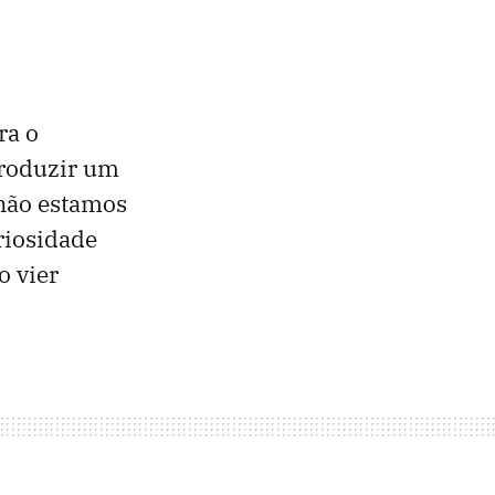
ra o
produzir um
não estamos
riosidade
o vier