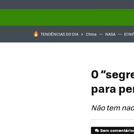
TENDÊNCIAS DO DIA
China
NASA
El Ni
O “segr
para pe
Não tem nad
Sem comentário