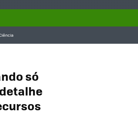
Ciência
ando só
 detalhe
ecursos