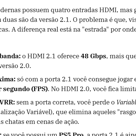
dernas possuem quatro entradas HDMI, mas 
duas são da versão 2.1. O problema é que, vi
cas. A diferença real está na "estrada" por ond
 banda:
o HDMI 2.1 oferece
48 Gbps
, mais qu
versão 2.0.
xima:
só com a porta 2.1 você consegue jogar
r segundo (FPS)
. No HDMI 2.0, você fica limi
 VRR:
sem a porta correta, você perde o
Variabl
ualização Variável), que elimina aqueles "ras
as chatas em cenas de ação.
:
se você possui um
PS5 Pro
, a porta 2.1 é ai