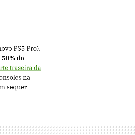
novo PS5 Pro),
s
50% do
te traseira da
consoles na
em sequer