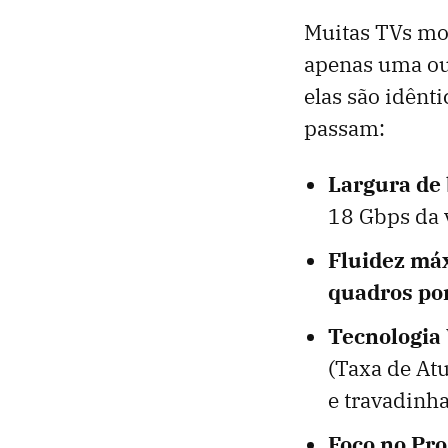
Muitas TVs mo
apenas uma ou 
elas são idênti
passam:
Largura de
18 Gbps da 
Fluidez má
quadros po
Tecnologia
(Taxa de At
e travadinh
Foco no Pro