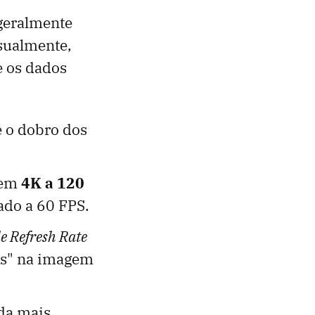
geralmente
sualmente,
e os dados
e o dobro dos
 em
4K a 120
tado a 60 FPS.
e Refresh Rate
gos" na imagem
nda mais