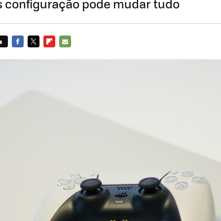
 configuração pode mudar tudo
s
FACEBOOK
TWITTER
FLIPBOARD
E-
MAIL