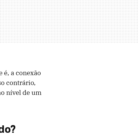
e é, a conexão
so contrário,
ao nível de um
udo?