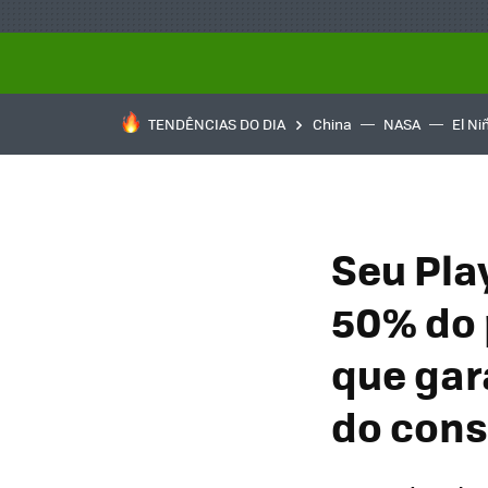
TENDÊNCIAS DO DIA
China
NASA
El Ni
Seu Pla
50% do 
que gar
do cons