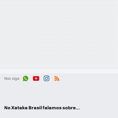
Nos siga
Wh
You
Inst
RSS
ats
tub
agr
App
e
am
No Xataka Brasil falamos sobre...