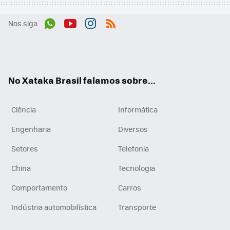
Nos siga
Wh
You
Inst
RSS
ats
tub
agr
App
e
am
No Xataka Brasil falamos sobre...
Ciência
Informática
Engenharia
Diversos
Setores
Telefonia
China
Tecnologia
Comportamento
Carros
Indústria automobilística
Transporte