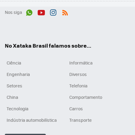
Nos siga
Wh
You
Inst
RSS
ats
tub
agr
App
e
am
No Xataka Brasil falamos sobre...
Ciência
Informática
Engenharia
Diversos
Setores
Telefonia
China
Comportamento
Tecnologia
Carros
Indústria automobilística
Transporte