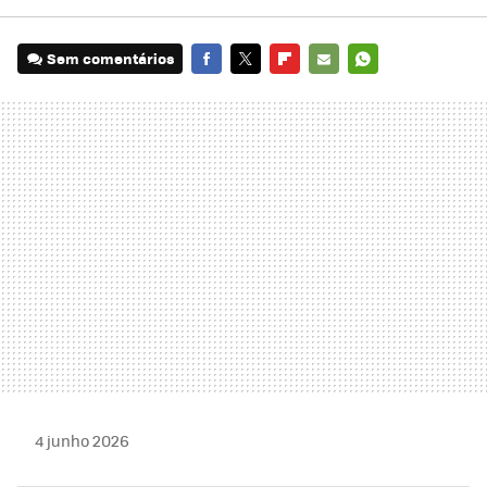
Sem comentários
FACEBOOK
TWITTER
FLIPBOARD
E-
WHATSAPP
MAIL
4 junho 2026