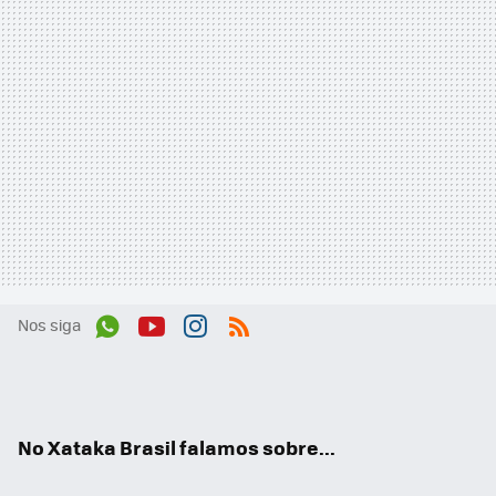
Nos siga
Wh
You
Inst
RSS
ats
tub
agr
App
e
am
No Xataka Brasil falamos sobre...