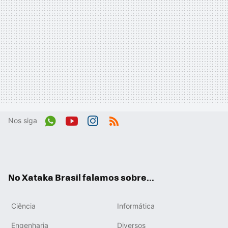
Nos siga
Wh
You
Inst
RSS
ats
tub
agr
App
e
am
No Xataka Brasil falamos sobre...
Ciência
Informática
Engenharia
Diversos