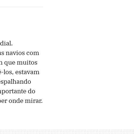
dial.
us navios com
 que muitos
-los, estavam
 espalhando
mportante do
ber onde mirar.