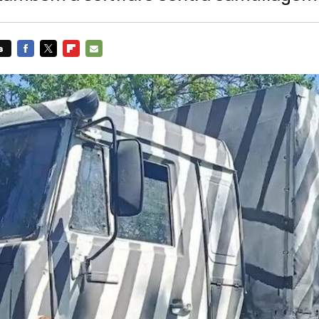
s
FACEBOOK
TWITTER
FLIPBOARD
E-
MAIL