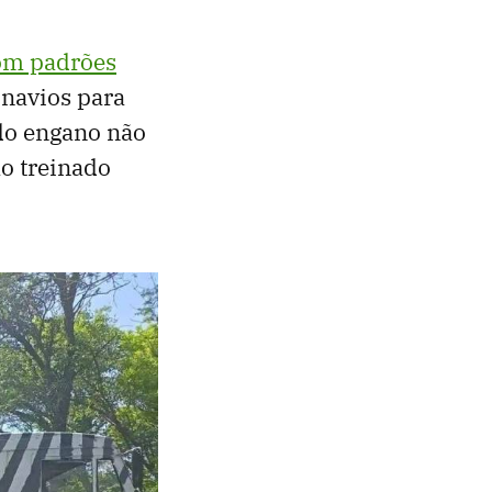
om padrões
 navios para
 do engano não
o treinado