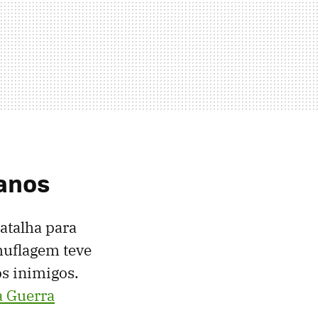
manos
atalha para
muflagem teve
os inimigos.
a Guerra