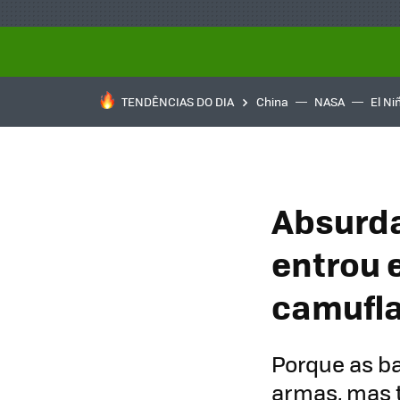
TENDÊNCIAS DO DIA
China
NASA
El Ni
Absurda
entrou 
camufla
Porque as b
armas, mas 