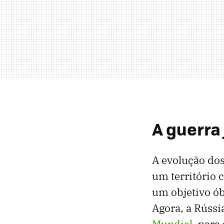
A guerra
A evolução dos
um território 
um objetivo ób
Agora, a Rússi
Mundial
, para