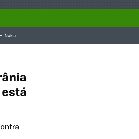
Nokia
rânia
 está
contra