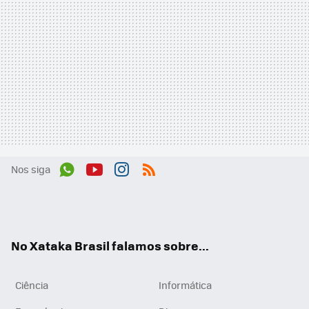
Nos siga
Wh
You
Inst
RSS
ats
tub
agr
App
e
am
No Xataka Brasil falamos sobre...
Ciência
Informática