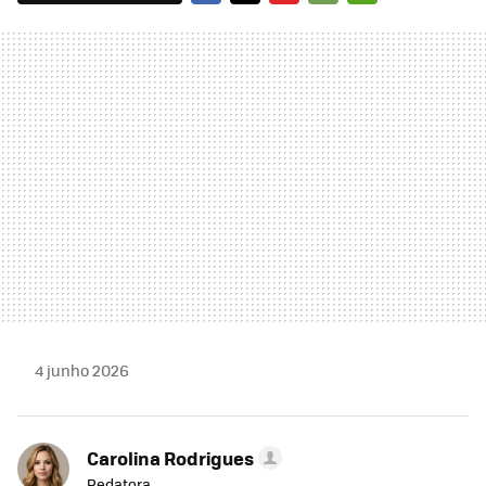
FACEBOOK
TWITTER
FLIPBOARD
E-
WHATSAPP
MAIL
4 junho 2026
Carolina Rodrigues
Redatora