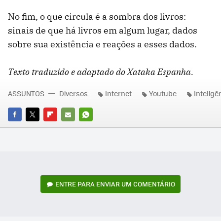
No fim, o que circula é a sombra dos livros:
sinais de que há livros em algum lugar, dados
sobre sua existência e reações a esses dados.
Texto traduzido e adaptado do Xataka Espanha.
ASSUNTOS
Diversos
Internet
Youtube
Inteligên
FACEBOOK
TWITTER
FLIPBOARD
E-
WHATSAPP
MAIL
ENTRE PARA ENVIAR UM COMENTÁRIO