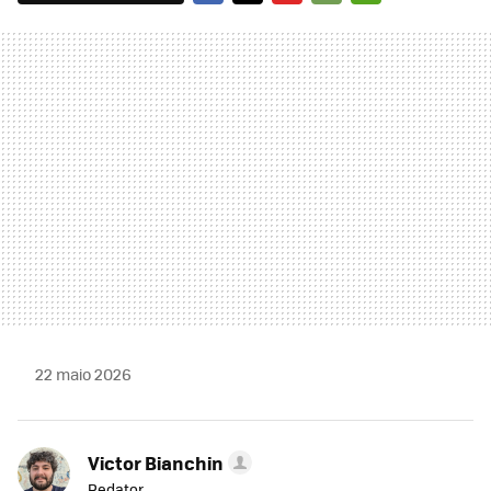
FACEBOOK
TWITTER
FLIPBOARD
E-
WHATSAPP
MAIL
22 maio 2026
Victor Bianchin
Redator