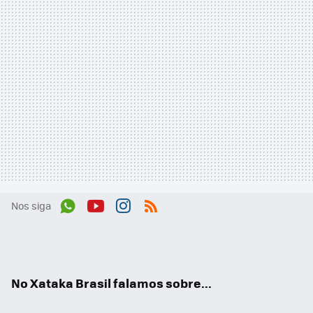
Nos siga
Wh
You
Inst
RSS
ats
tub
agr
App
e
am
No Xataka Brasil falamos sobre...