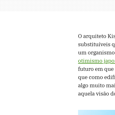
O arquiteto K
substituíveis 
um organismo r
otimismo japo
futuro em que
que como edifí
algo muito ma
aquela visão d