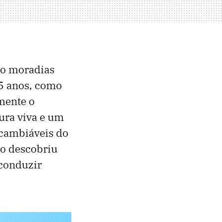
mo moradias
25 anos, como
mente o
tura viva e um
rcambiáveis do
ão descobriu
conduzir