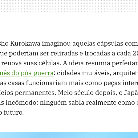
isho Kurokawa imaginou aquelas cápsulas co
que poderiam ser retiradas e trocadas a cada 
enova suas células. A ideia resumia perfeita
nês do pós-guerra
: cidades mutáveis, arquite
 as casas funcionariam mais como peças inte
cios permanentes. Meio século depois, o Jap
is incômodo: ninguém sabia realmente como 
o futuro.