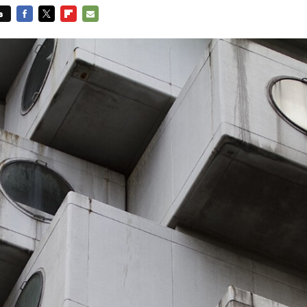
s
FACEBOOK
TWITTER
FLIPBOARD
E-
MAIL