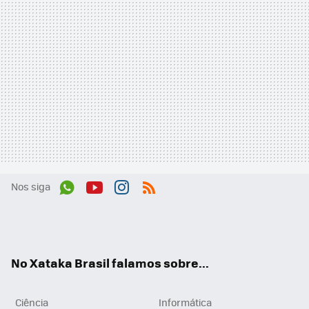
Nos siga
Wh
You
Inst
RSS
ats
tub
agr
App
e
am
No Xataka Brasil falamos sobre...
Ciência
Informática