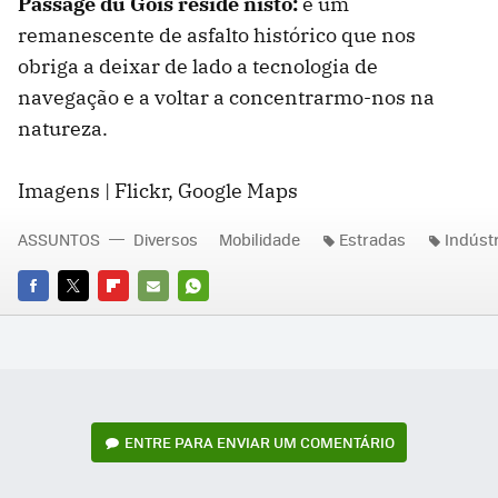
Passage du Gois reside nisto:
é um
remanescente de asfalto histórico que nos
obriga a deixar de lado a tecnologia de
navegação e a voltar a concentrarmo-nos na
natureza.
Imagens | Flickr, Google Maps
ASSUNTOS
Diversos
Mobilidade
Estradas
Indústr
FACEBOOK
TWITTER
FLIPBOARD
E-
WHATSAPP
MAIL
ENTRE PARA ENVIAR UM COMENTÁRIO