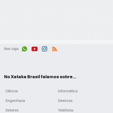
Nos siga
Wh
You
Inst
RSS
ats
tub
agr
App
e
am
No Xataka Brasil falamos sobre...
Ciência
Informática
Engenharia
Diversos
Setores
Telefonia