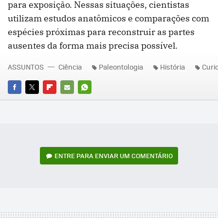
para exposição. Nessas situações, cientistas
utilizam estudos anatômicos e comparações com
espécies próximas para reconstruir as partes
ausentes da forma mais precisa possível.
ASSUNTOS
Ciência
Paleontologia
História
Curi
FACEBOOK
TWITTER
FLIPBOARD
E-
WHATSAPP
MAIL
ENTRE PARA ENVIAR UM COMENTÁRIO