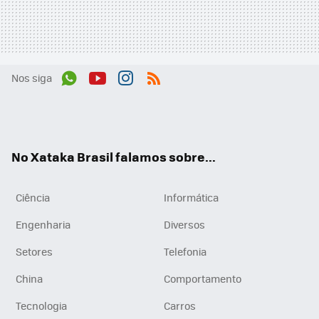
Nos siga
Wh
You
Inst
RSS
ats
tub
agr
App
e
am
No Xataka Brasil falamos sobre...
Ciência
Informática
Engenharia
Diversos
Setores
Telefonia
China
Comportamento
Tecnologia
Carros