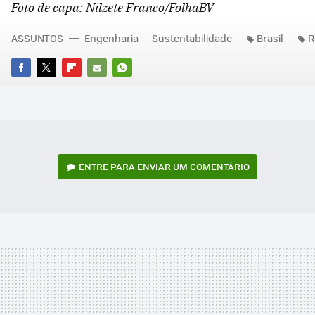
Foto de capa: Nilzete Franco/FolhaBV
ASSUNTOS
Engenharia
Sustentabilidade
Brasil
R
FACEBOOK
TWITTER
FLIPBOARD
E-
WHATSAPP
MAIL
ENTRE PARA ENVIAR UM COMENTÁRIO