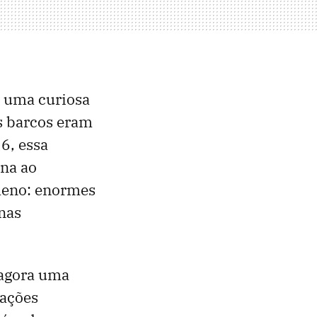
, uma curiosa
s barcos eram
6, essa
na ao
meno: enormes
nas
 agora uma
cações