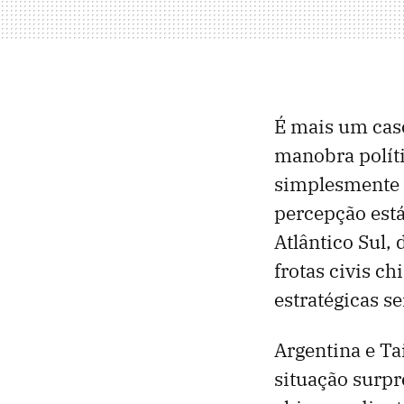
É mais um caso
manobra polít
simplesmente 
percepção est
Atlântico Sul
frotas civis 
estratégicas s
Argentina e T
situação surp