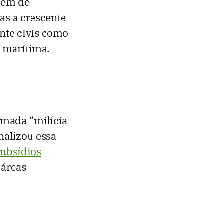
além de
as a crescente
ente civis como
a marítima.
amada “milícia
nalizou essa
ubsídios
áreas