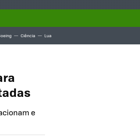
Boeing
Ciência
Lua
ara
tadas
tacionam e