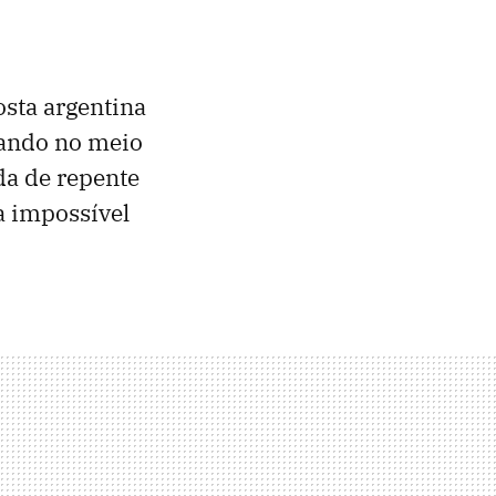
osta argentina
ando no meio
da de repente
ra impossível