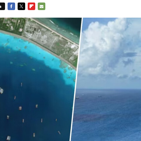
s
FACEBOOK
TWITTER
FLIPBOARD
E-
MAIL