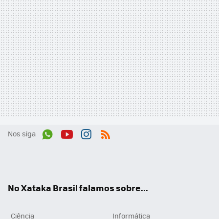
Nos siga
Wh
You
Inst
RSS
ats
tub
agr
App
e
am
No Xataka Brasil falamos sobre...
Ciência
Informática