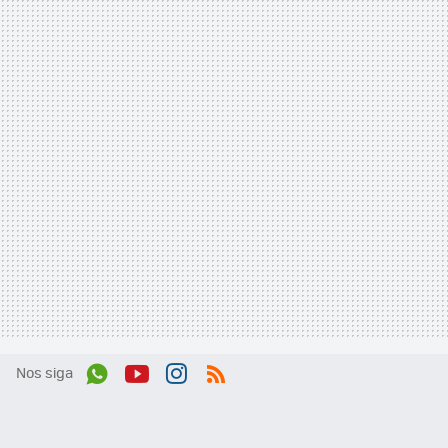
Nos siga
Wh
You
Inst
RSS
ats
tub
agr