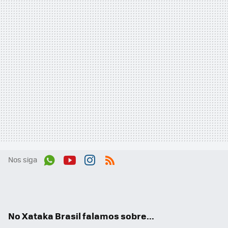
Nos siga
Wh
You
Inst
RSS
ats
tub
agr
App
e
am
No Xataka Brasil falamos sobre...