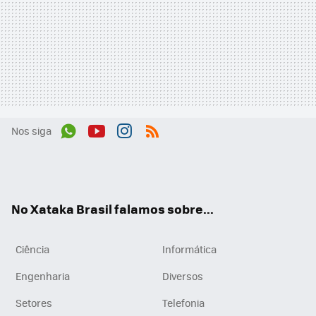
Nos siga
Wh
You
Inst
RSS
ats
tub
agr
App
e
am
No Xataka Brasil falamos sobre...
Ciência
Informática
Engenharia
Diversos
Setores
Telefonia