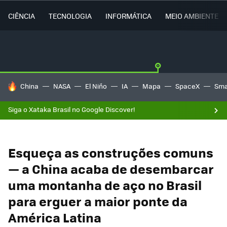
CIÊNCIA
TECNOLOGIA
INFORMÁTICA
MEIO AMBIENTE
TENDÊNCIAS DO DIA
China
NASA
El Niño
IA
Mapa
SpaceX
Sma
Siga o Xataka Brasil no Google Discover!
Esqueça as construções comuns
— a China acaba de desembarcar
uma montanha de aço no Brasil
para erguer a maior ponte da
América Latina