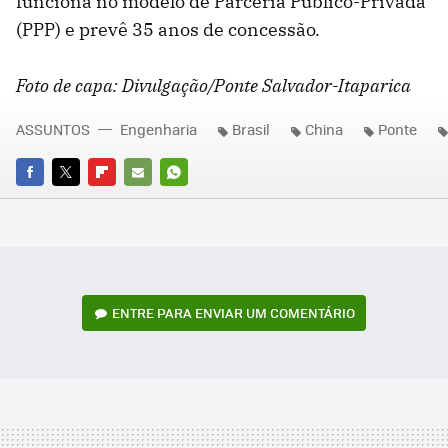
funciona no modelo de Parceria Público-Privada
(PPP) e prevê 35 anos de concessão.
Foto de capa: Divulgação/Ponte Salvador-Itaparica
ASSUNTOS
Engenharia
Brasil
China
Ponte
FACEBOOK
TWITTER
FLIPBOARD
E-
WHATSAPP
MAIL
ENTRE PARA ENVIAR UM COMENTÁRIO