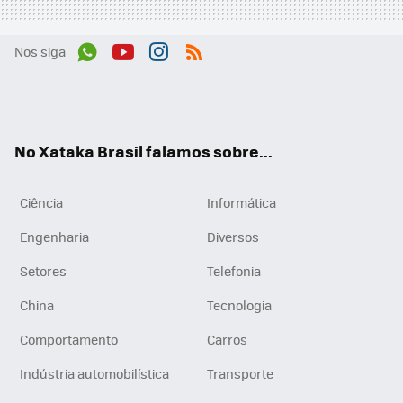
Nos siga
Wh
You
Inst
RSS
ats
tub
agr
App
e
am
No Xataka Brasil falamos sobre...
Ciência
Informática
Engenharia
Diversos
Setores
Telefonia
China
Tecnologia
Comportamento
Carros
Indústria automobilística
Transporte