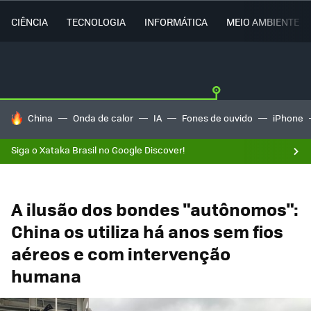
CIÊNCIA
TECNOLOGIA
INFORMÁTICA
MEIO AMBIENTE
TENDÊNCIAS DO DIA
China
Onda de calor
IA
Fones de ouvido
iPhone
Siga o Xataka Brasil no Google Discover!
A ilusão dos bondes "autônomos":
China os utiliza há anos sem fios
aéreos e com intervenção
humana