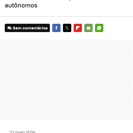
autônomos
Sem comentários
FACEBOOK
TWITTER
FLIPBOARD
E-
WHATSAPP
MAIL
22 maio 2026