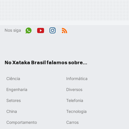
Nos siga
Wh
You
Inst
RSS
ats
tub
agr
App
e
am
No Xataka Brasil falamos sobre...
Ciência
Informática
Engenharia
Diversos
Setores
Telefonia
China
Tecnologia
Comportamento
Carros