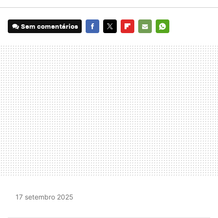
Sem comentários
FACEBOOK
TWITTER
FLIPBOARD
E-
WHATSAPP
MAIL
17 setembro 2025