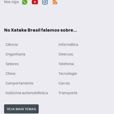
Nos siga
Wh
You
Inst
RSS
ats
tub
agr
App
e
am
No Xataka Brasil falamos sobre...
Ciência
Informática
Engenharia
Diversos
Setores
Telefonia
China
Tecnologia
Comportamento
Carros
Indústria automobilística
Transporte
VEJA MAIS TEMAS