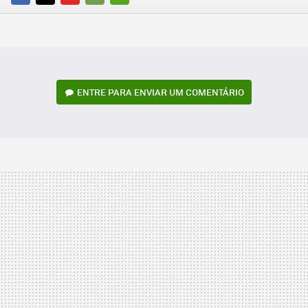
FACEBOOK
TWITTER
FLIPBOARD
E-
WHATSAPP
MAIL
ENTRE PARA ENVIAR UM COMENTÁRIO