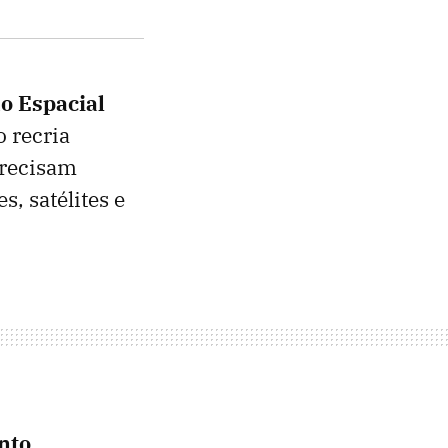
o Espacial
 recria
precisam
, satélites e
nto