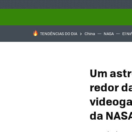
TENDÊNCIAS DO DIA
China
NASA
El Ni
Um astr
redor d
videoga
da NASA