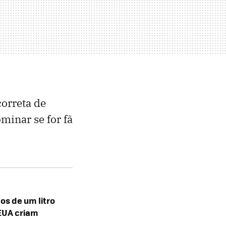
correta de
minar se for fã
s de um litro
EUA criam