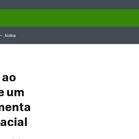
Nokia
 ao
te um
amenta
acial