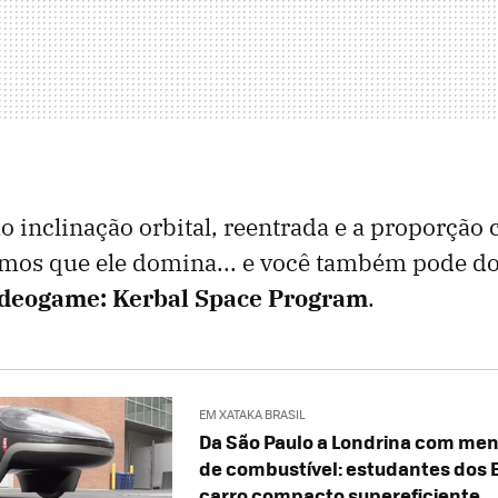
 inclinação orbital, reentrada e a proporção 
rmos que ele domina... e você também pode do
ideogame: Kerbal Space Program
.
EM XATAKA BRASIL
Da São Paulo a Londrina com meno
de combustível: estudantes dos 
carro compacto supereficiente