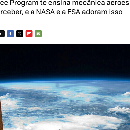
ace Program te ensina mecânica aeroes
rceber, e a NASA e a ESA adoram isso
s
FACEBOOK
TWITTER
FLIPBOARD
E-
MAIL