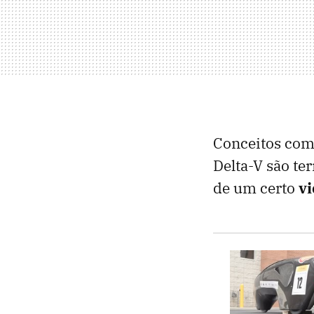
Conceitos como
Delta-V são te
de um certo
v