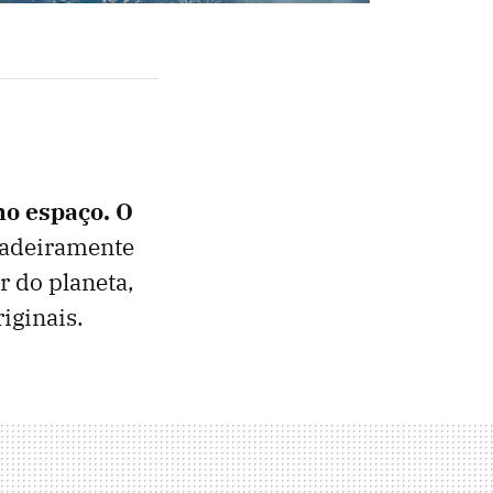
o espaço. O
dadeiramente
r do planeta,
iginais.