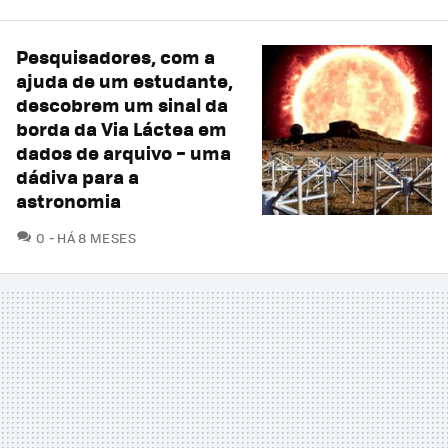
Pesquisadores, com a
ajuda de um estudante,
descobrem um sinal da
borda da Via Láctea em
dados de arquivo – uma
dádiva para a
astronomia
COMENTÁRIOS
0
HÁ 8 MESES