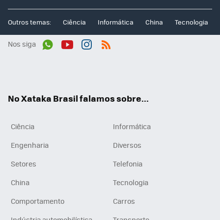
Outros temas:
Ciência
Informática
China
Tecnologia
Nos siga
Wh
You
Inst
RSS
ats
tub
agr
App
e
am
No Xataka Brasil falamos sobre...
Ciência
Informática
Engenharia
Diversos
Setores
Telefonia
China
Tecnologia
Comportamento
Carros
Indústria automobilística
Transporte