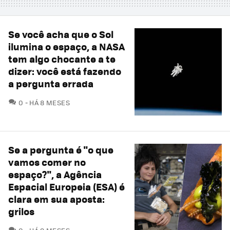
Se você acha que o Sol
ilumina o espaço, a NASA
tem algo chocante a te
dizer: você está fazendo
a pergunta errada
COMENTÁRIOS
0
HÁ 8 MESES
Se a pergunta é "o que
vamos comer no
espaço?", a Agência
Espacial Europeia (ESA) é
clara em sua aposta:
grilos
COMENTÁRIOS