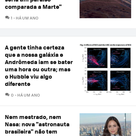
comparada a Marte"
COMENTÁRIOS
1
HÁ UM ANO
A gente tinha certeza
que a nossa galáxia e
Andrômeda iam se bater
uma hora ou outra; mas
o Hubble viu algo
diferente
COMENTÁRIOS
0
HÁ UM ANO
Nem mestrado, nem
Nasa: nova "astronauta
brasileira" não tem