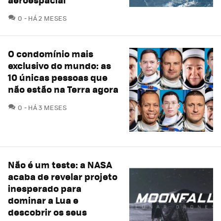
COMENTÁRIOS
0
HÁ 2 MESES
O condomínio mais
exclusivo do mundo: as
10 únicas pessoas que
não estão na Terra agora
COMENTÁRIOS
0
HÁ 3 MESES
Não é um teste: a NASA
acaba de revelar projeto
inesperado para
dominar a Lua e
descobrir os seus