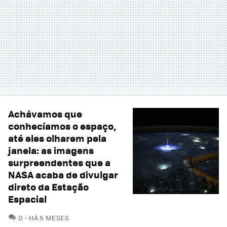
Achávamos que
conhecíamos o espaço,
até eles olharem pela
janela: as imagens
surpreendentes que a
NASA acaba de divulgar
direto da Estação
Espacial
COMENTÁRIOS
0
HÁ 5 MESES