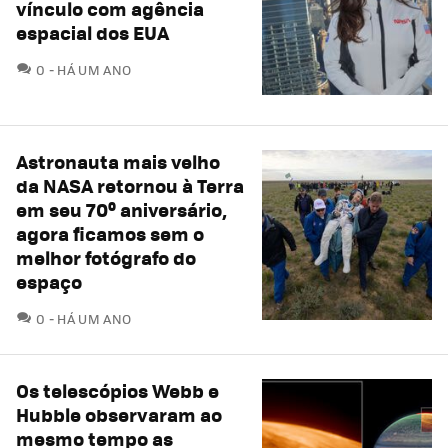
vínculo com agência
espacial dos EUA
COMENTÁRIOS
0
HÁ UM ANO
Astronauta mais velho
da NASA retornou à Terra
em seu 70º aniversário,
agora ficamos sem o
melhor fotógrafo do
espaço
COMENTÁRIOS
0
HÁ UM ANO
Os telescópios Webb e
Hubble observaram ao
mesmo tempo as