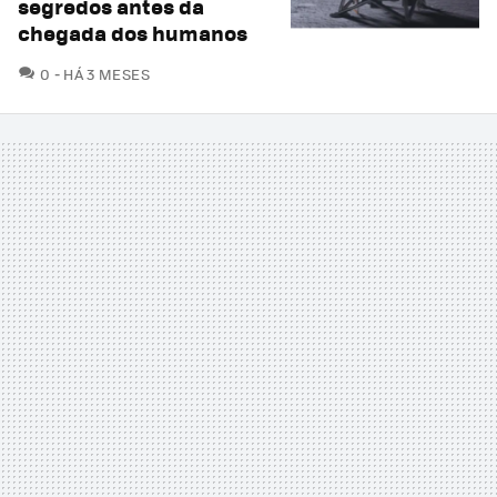
segredos antes da
chegada dos humanos
COMENTÁRIOS
0
HÁ 3 MESES