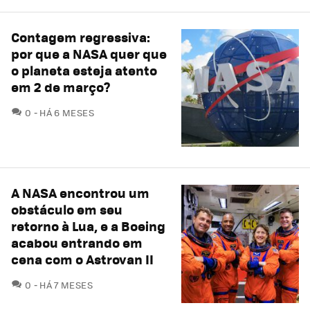
Contagem regressiva:
por que a NASA quer que
o planeta esteja atento
em 2 de março?
COMENTÁRIOS
0
HÁ 6 MESES
A NASA encontrou um
obstáculo em seu
retorno à Lua, e a Boeing
acabou entrando em
cena com o Astrovan II
COMENTÁRIOS
0
HÁ 7 MESES