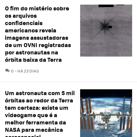
O fim do mistério sobre
os arquivos
confidenciais
americanos revela
imagens assustadoras
de um OVNI registradas
por astronautas na
órbita baixa da Terra
COMENTÁRIOS
0
HÁ 23 DIAS
Um astronauta com 5 mil
órbitas ao redor da Terra
tem certeza: existe um
videogame que é a
melhor ferramenta da
NASA para mecânica
aeroespacial