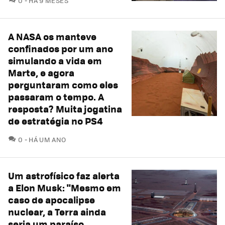
0
HÁ 9 MESES
A NASA os manteve
confinados por um ano
simulando a vida em
Marte, e agora
perguntaram como eles
passaram o tempo. A
resposta? Muita jogatina
de estratégia no PS4
COMENTÁRIOS
0
HÁ UM ANO
Um astrofísico faz alerta
a Elon Musk: "Mesmo em
caso de apocalipse
nuclear, a Terra ainda
seria um paraíso