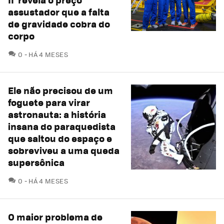
assustador que a falta
de gravidade cobra do
corpo
COMENTÁRIOS
0
HÁ 4 MESES
Ele não precisou de um
foguete para virar
astronauta: a história
insana do paraquedista
que saltou do espaço e
sobreviveu a uma queda
supersônica
COMENTÁRIOS
0
HÁ 4 MESES
O maior problema de