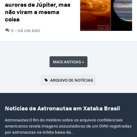
auroras de Júpiter, mas
não viram a mesma
coisa
COMENTÁRIOS
0
HÁ UM ANO
MAIS ANTIGAS
»
ARQUIVO DE NOTÍCIAS
Noticias de Astronautas em Xataka Brasil
Astronautas:O fim do mistério sobre os arquivos confidenciais
americanos revela imagens assustadoras de um OVNI registradas
por astronautas na órbita baixa da...