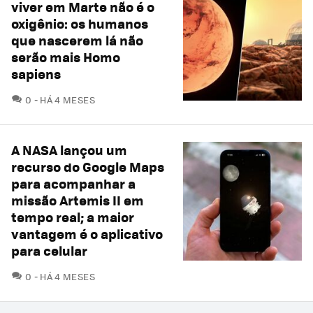
viver em Marte não é o
oxigênio: os humanos
que nascerem lá não
serão mais Homo
sapiens
COMENTÁRIOS
0
HÁ 4 MESES
A NASA lançou um
recurso do Google Maps
para acompanhar a
missão Artemis II em
tempo real; a maior
vantagem é o aplicativo
para celular
COMENTÁRIOS
0
HÁ 4 MESES