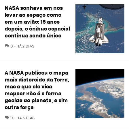
NASA sonhava em nos
levar ao espaço como
em um avião: 15 anos
depois, o ônibus espacial
continua sendo único
COMENTÁRIOS
0
HÁ 2 DIAS
A NASA publicou o mapa
mais distorcido da Terra,
mas o que ele visa
mapear não é a forma
geoide do planeta, e sim
outra força
COMENTÁRIOS
0
HÁ 5 DIAS