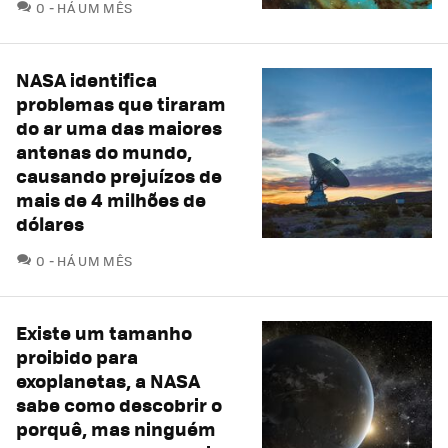
COMENTÁRIOS
0
HÁ UM MÊS
NASA identifica
problemas que tiraram
do ar uma das maiores
antenas do mundo,
causando prejuízos de
mais de 4 milhões de
dólares
COMENTÁRIOS
0
HÁ UM MÊS
Existe um tamanho
proibido para
exoplanetas, a NASA
sabe como descobrir o
porquê, mas ninguém