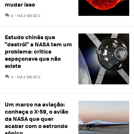
mudar isso
COMENTÁRIOS
0
HÁ 2 MESES
Estudo chinês que
"destrói" a NASA tem um
problema: critica
espaçonave que não
existe
COMENTÁRIOS
0
HÁ 2 MESES
Um marco na aviação:
conheça o X-59, o avião
da NASA que quer
acabar com o estrondo
sônico