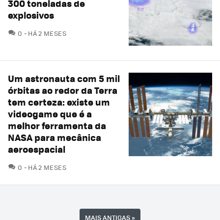
300 toneladas de
explosivos
COMENTÁRIOS
0
HÁ 2 MESES
Um astronauta com 5 mil
órbitas ao redor da Terra
tem certeza: existe um
videogame que é a
melhor ferramenta da
NASA para mecânica
aeroespacial
COMENTÁRIOS
0
HÁ 2 MESES
MAIS ANTIGAS
»