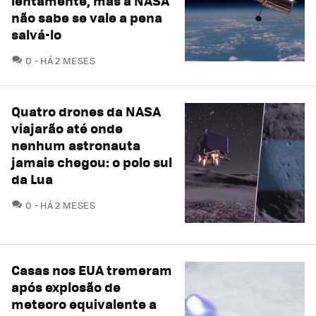
lentamente, mas a NASA
não sabe se vale a pena
salvá-lo
COMENTÁRIOS
0
HÁ 2 MESES
Quatro drones da NASA
viajarão até onde
nenhum astronauta
jamais chegou: o polo sul
da Lua
COMENTÁRIOS
0
HÁ 2 MESES
Casas nos EUA tremeram
após explosão de
meteoro equivalente a