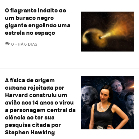
O flagrante inédito de
um buraco negro
gigante engolindo uma
estrela no espaço
COMENTÁRIOS
0
HÁ 6 DIAS
A física de origem
cubana rejeitada por
Harvard construiu um
avião aos 14 anos e virou
a personagem central da
ciência ao ter sua
pesquisa citada por
Stephen Hawking