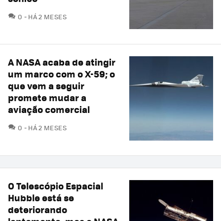
COMENTÁRIOS
0
HÁ 2 MESES
A NASA acaba de atingir
um marco com o X-59; o
que vem a seguir
promete mudar a
aviação comercial
COMENTÁRIOS
0
HÁ 2 MESES
O Telescópio Espacial
Hubble está se
deteriorando