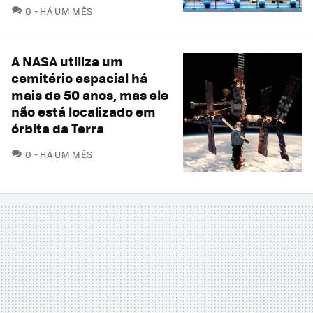
COMENTÁRIOS
0
HÁ UM MÊS
A NASA utiliza um
cemitério espacial há
mais de 50 anos, mas ele
não está localizado em
órbita da Terra
COMENTÁRIOS
0
HÁ UM MÊS