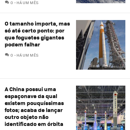
COMENTÁRIOS
0
HÁ UM MÊS
O tamanho importa, mas
só até certo ponto: por
que foguetes gigantes
podem falhar
COMENTÁRIOS
0
HÁ UM MÊS
A China possui uma
espaçonave da qual
existem pouquíssimas
fotos; acaba de lançar
outro objeto não
identificado em órbita