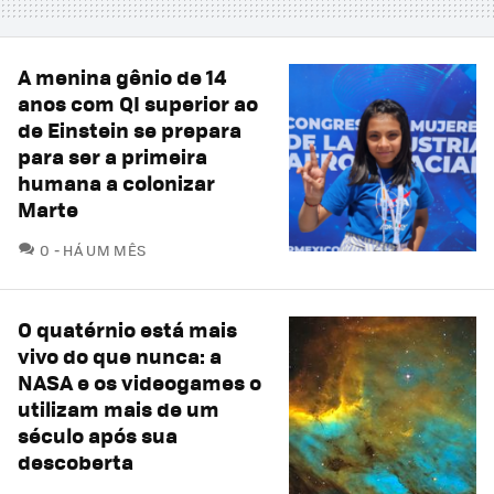
A menina gênio de 14
anos com QI superior ao
de Einstein se prepara
para ser a primeira
humana a colonizar
Marte
COMENTÁRIOS
0
HÁ UM MÊS
O quatérnio está mais
vivo do que nunca: a
NASA e os videogames o
utilizam mais de um
século após sua
descoberta