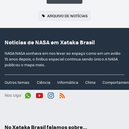
ARQUIVO DE NOTÍCIAS
Noticias de NASA em Xataka Brasil
NASA:NASA sonhava em nos levar ao espaço como em um avião:
15 anos depois, o ônibus espacial continua sendo único.A NASA
publicou o mapa mais..
Outros temas:
Ciência
Informática
China
Comportamen
Nos siga
Wh
You
Inst
RSS
ats
tub
agr
App
e
am
No Xataka Brasil falamos sobre...