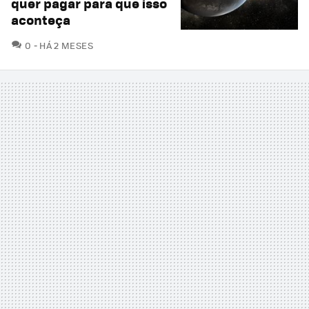
quer pagar para que isso
aconteça
COMENTÁRIOS
0
HÁ 2 MESES