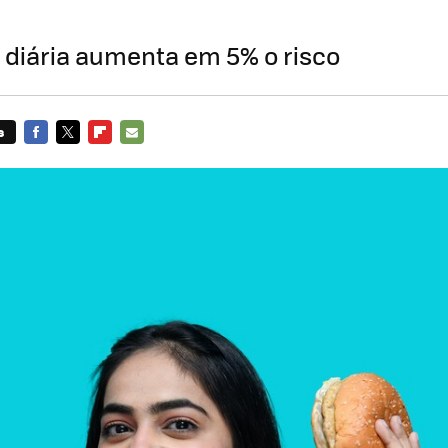
 diária aumenta em 5% o risco
s
FACEBOOK
TWITTER
FLIPBOARD
E-
MAIL