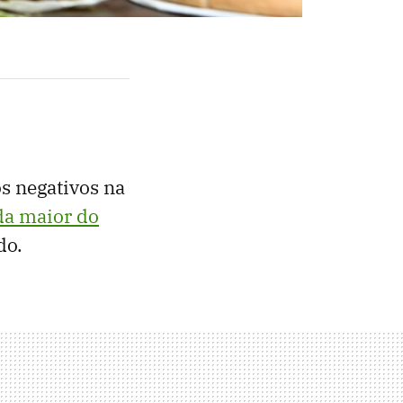
s negativos na
da maior do
do.