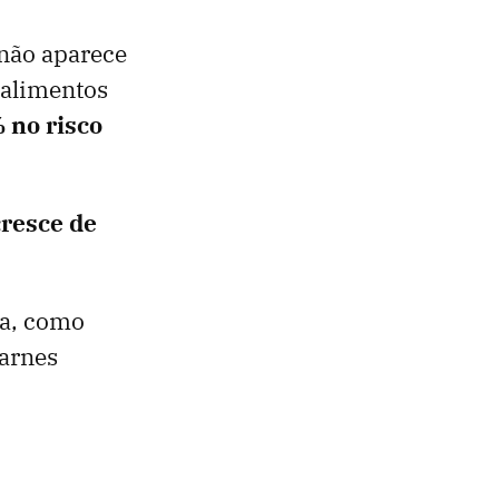
não aparece
 alimentos
 no risco
cresce de
ia, como
carnes