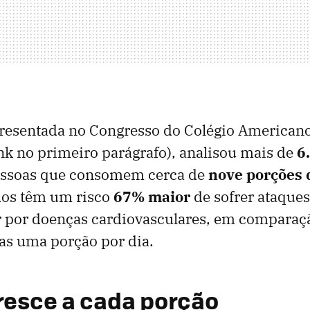
presentada no Congresso do Colégio American
ink no primeiro parágrafo), analisou mais de
6
essoas que consomem cerca de
nove porções 
dos têm um risco
67% maior
de sofrer ataques
 por doenças cardiovasculares, em compara
s uma porção por dia.
cresce a cada porção