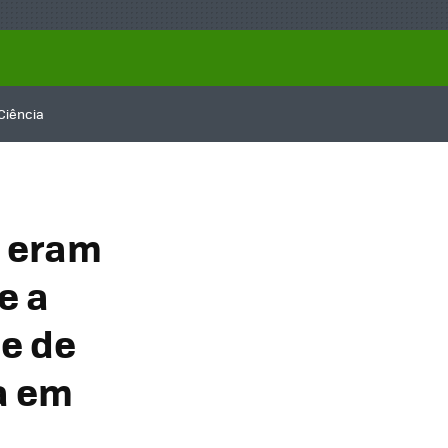
Ciência
 eram
e a
e de
a em