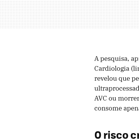
A pesquisa, a
Cardiologia (l
revelou que p
ultraprocessa
AVC ou morrer
consome apena
O risco 