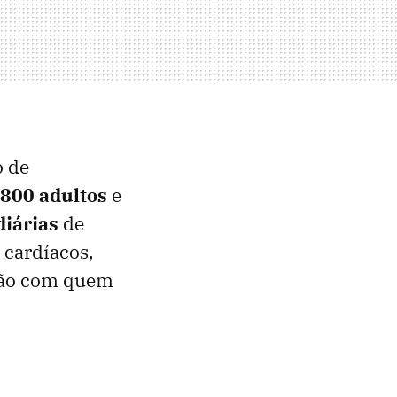
o de
.800 adultos
e
diárias
de
 cardíacos,
ção com quem