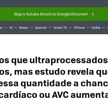
Siga o Xataka Brasil no Google Discover!
ño
IA
Mapa
SpaceX
Smart TV
iPhone
Nokia
s que ultraprocessados
os, mas estudo revela qu
dessa quantidade a chanc
cardíaco ou AVC aument