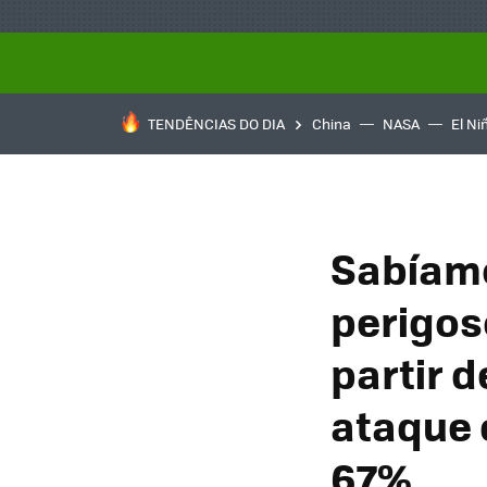
TENDÊNCIAS DO DIA
China
NASA
El Ni
Sabíamo
perigos
partir 
ataque 
67%