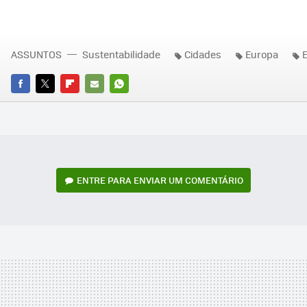
ASSUNTOS
Sustentabilidade
Cidades
Europa
E
FACEBOOK
TWITTER
FLIPBOARD
E-
WHATSAPP
MAIL
ENTRE PARA ENVIAR UM COMENTÁRIO