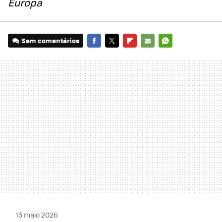
Europa
Sem comentários
FACEBOOK
TWITTER
FLIPBOARD
E-
WHATSAPP
MAIL
13 maio 2026