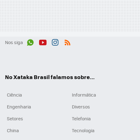
Nos siga
Wh
You
Inst
RSS
ats
tub
agr
App
e
am
No Xataka Brasil falamos sobre...
Ciência
Informática
Engenharia
Diversos
Setores
Telefonia
China
Tecnologia