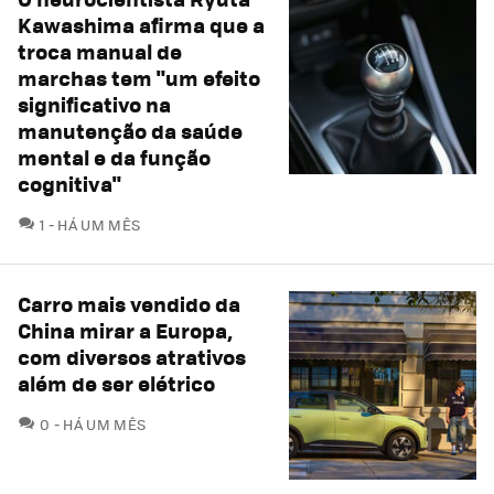
Kawashima afirma que a
troca manual de
marchas tem "um efeito
significativo na
manutenção da saúde
mental e da função
cognitiva"
COMENTÁRIOS
1
HÁ UM MÊS
Carro mais vendido da
China mirar a Europa,
com diversos atrativos
além de ser elétrico
COMENTÁRIOS
0
HÁ UM MÊS