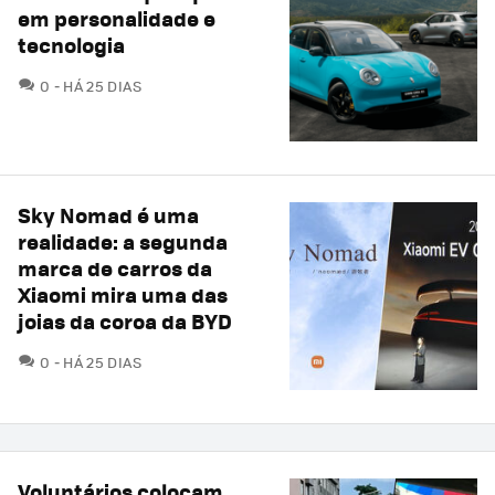
em personalidade e
tecnologia
COMENTÁRIOS
0
HÁ 25 DIAS
Sky Nomad é uma
realidade: a segunda
marca de carros da
Xiaomi mira uma das
joias da coroa da BYD
COMENTÁRIOS
0
HÁ 25 DIAS
Voluntários colocam