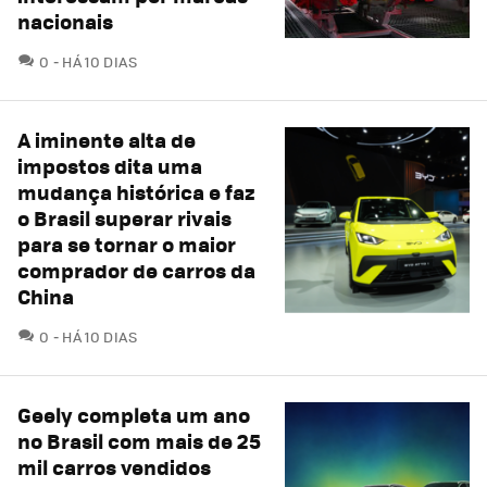
nacionais
COMENTÁRIOS
0
HÁ 10 DIAS
A iminente alta de
impostos dita uma
mudança histórica e faz
o Brasil superar rivais
para se tornar o maior
comprador de carros da
China
COMENTÁRIOS
0
HÁ 10 DIAS
Geely completa um ano
no Brasil com mais de 25
mil carros vendidos