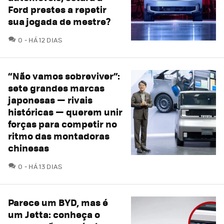
Ford prestes a repetir
sua jogada de mestre?
COMENTÁRIOS
0
HÁ 12 DIAS
“Não vamos sobreviver”:
sete grandes marcas
japonesas — rivais
históricas — querem unir
forças para competir no
ritmo das montadoras
chinesas
COMENTÁRIOS
0
HÁ 13 DIAS
Parece um BYD, mas é
um Jetta: conheça o