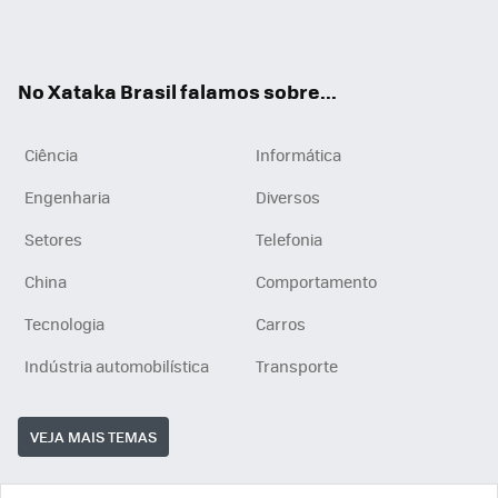
Wh
You
Inst
RSS
ats
tub
agr
App
e
am
No Xataka Brasil falamos sobre...
Ciência
Informática
Engenharia
Diversos
Setores
Telefonia
China
Comportamento
Tecnologia
Carros
Indústria automobilística
Transporte
VEJA MAIS TEMAS