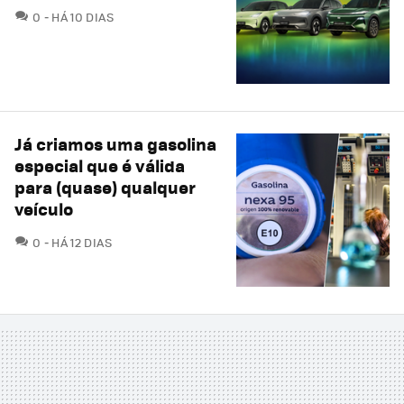
COMENTÁRIOS
0
HÁ 10 DIAS
Já criamos uma gasolina
especial que é válida
para (quase) qualquer
veículo
COMENTÁRIOS
0
HÁ 12 DIAS