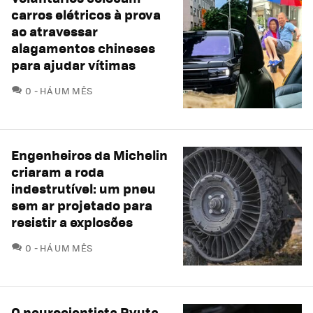
carros elétricos à prova
ao atravessar
alagamentos chineses
para ajudar vítimas
COMENTÁRIOS
0
HÁ UM MÊS
Engenheiros da Michelin
criaram a roda
indestrutível: um pneu
sem ar projetado para
resistir a explosões
COMENTÁRIOS
0
HÁ UM MÊS
O neurocientista Ryuta