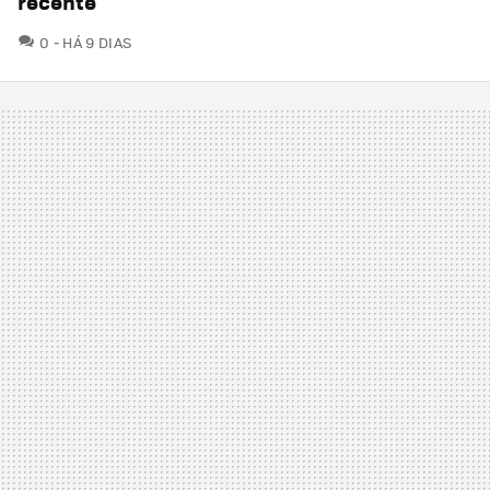
recente
COMENTÁRIOS
0
HÁ 9 DIAS