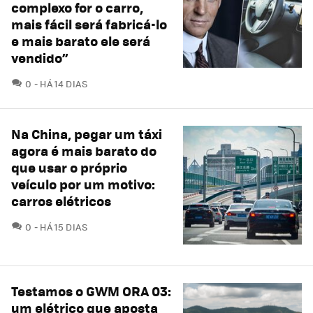
complexo for o carro,
mais fácil será fabricá-lo
e mais barato ele será
vendido”
COMENTÁRIOS
0
HÁ 14 DIAS
Na China, pegar um táxi
agora é mais barato do
que usar o próprio
veículo por um motivo:
carros elétricos
COMENTÁRIOS
0
HÁ 15 DIAS
Testamos o GWM ORA 03:
um elétrico que aposta