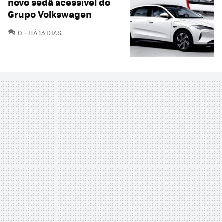
novo sedã acessível do
Grupo Volkswagen
COMENTÁRIOS
0
HÁ 13 DIAS