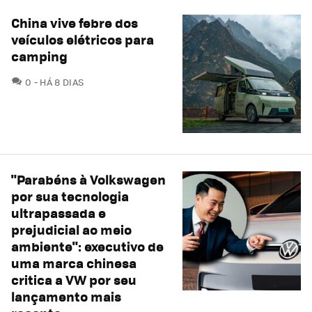
China vive febre dos
veículos elétricos para
camping
COMENTÁRIOS
0
HÁ 8 DIAS
"Parabéns à Volkswagen
por sua tecnologia
ultrapassada e
prejudicial ao meio
ambiente": executivo de
uma marca chinesa
critica a VW por seu
lançamento mais