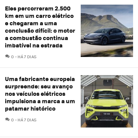
Eles percorreram 2.500
km em um carro elétrico
e chegaram a uma
conclusão difícil: o motor
a combustão continua
imbatível na estrada
COMENTÁRIOS
0
HÁ 7 DIAS
Uma fabricante europeia
surpreende: seu avanço
nos veículos elétricos
impulsiona a marca a um
patamar histórico
COMENTÁRIOS
0
HÁ 7 DIAS