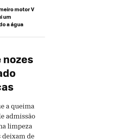
imeiro motor V
ui um
ado a água
e nozes
ado
ças
ue a queima
de admissão
na limpeza
as deixam de