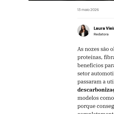
13 maio 2026
Laura Viei
Redatora
As nozes são o
proteínas, fib
benefícios par
setor automoti
passaram a uti
descarbonizaç
modelos como 
porque conse
completamente 