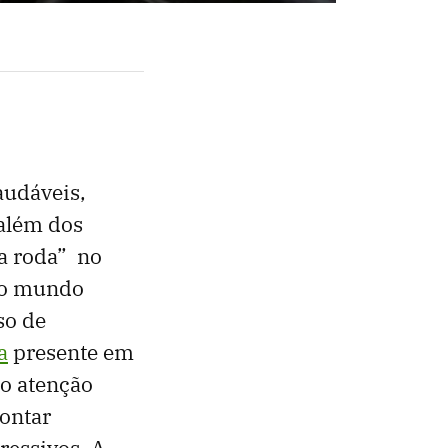
audáveis,
 além dos
a roda” no
 do mundo
so de
a
presente em
o atenção
ontar
ressivos. A