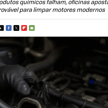
odutos químicos falham, oficinas apo
ovável para limpar motores modernos
s
FACEBOOK
TWITTER
FLIPBOARD
E-
MAIL