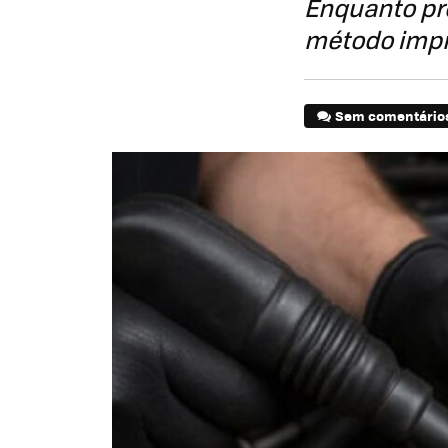
Enquanto pr
método impr
Sem comentário