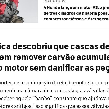
EM XATAKA BRASIL
A Honda lança um motor V3: o pr
de três cilindros da história poss
compressor elétrico e é refriger
ca descobriu que cascas d
em remover carvão acumul
o motor sem danificar as pe
odernos com injeção direta, tecnologia em q
tamente na câmara de combustão, as válvulas 
eceber aquele “banho” constante que ajudava 
tores antigos. Isso significa que essas válvul