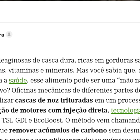
ra
leaginosas de casca dura, ricas em gorduras s
ras, vitaminas e minerais. Mas você sabia que,
a a
saúde
, esse alimento pode ser uma “mão n
vo? Oficinas mecânicas de diferentes partes
lizar
cascas de noz trituradas
em um proces
ão de motores com injeção direta
,
tecnologi
TSI, GDI e EcoBoost. O método vem chamand
gue
remover acúmulos de carbono
sem desm
o motor e sem utilizar produtos químicos ag