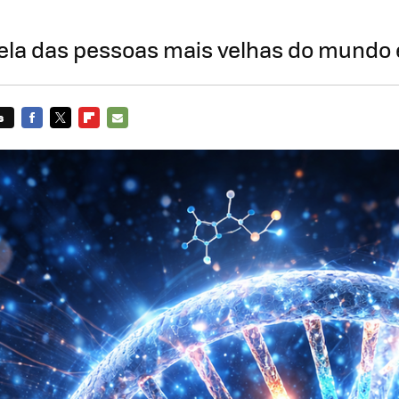
ela das pessoas mais velhas do mundo 
s
FACEBOOK
TWITTER
FLIPBOARD
E-
MAIL