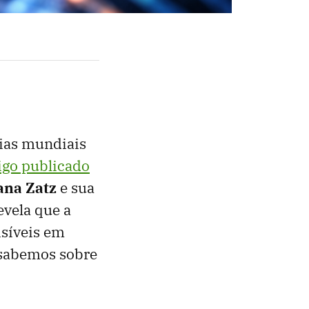
cias mundiais
igo publicado
na Zatz
e sua
vela que a
isíveis em
 sabemos sobre