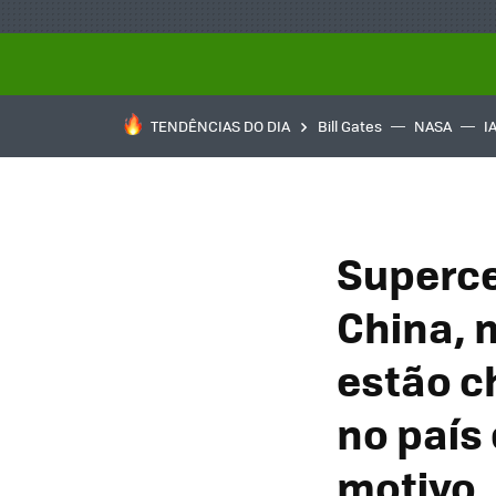
TENDÊNCIAS DO DIA
Bill Gates
NASA
I
Superce
China, 
estão c
no país 
motivo