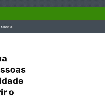
Ciência
na
essoas
 idade
ir o