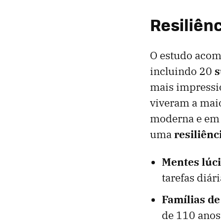
Resiliên
O estudo acom
incluindo 20
s
mais impressi
viveram a mai
moderna e em á
uma
resiliênc
Mentes lúci
tarefas diár
Famílias de 
de 110 anos