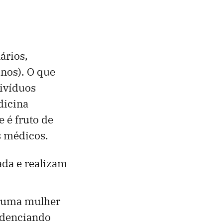
ários,
nos). O que
ivíduos
dicina
 é fruto de
s médicos.
ada e realizam
 uma mulher
idenciando