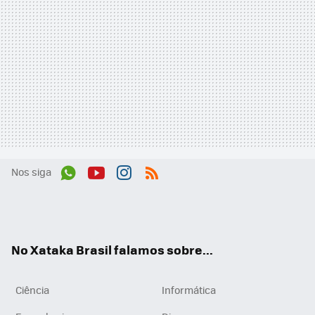
Nos siga
Wh
You
Inst
RSS
ats
tub
agr
App
e
am
No Xataka Brasil falamos sobre...
Ciência
Informática