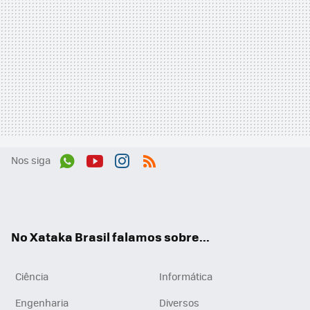
Nos siga
Wh
You
Inst
RSS
ats
tub
agr
App
e
am
No Xataka Brasil falamos sobre...
Ciência
Informática
Engenharia
Diversos