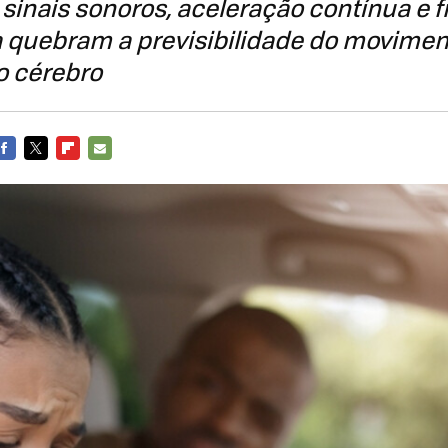
sinais sonoros, aceleração contínua e
 quebram a previsibilidade do movimen
 cérebro
FACEBOOK
TWITTER
FLIPBOARD
E-
MAIL