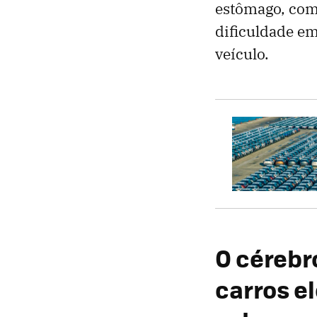
estômago, como
dificuldade em
veículo.
O cérebr
carros e