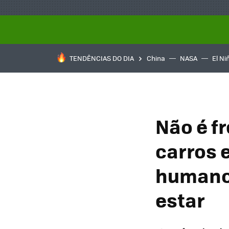
TENDÊNCIAS DO DIA
China
NASA
El Ni
Não é f
carros 
humano 
estar