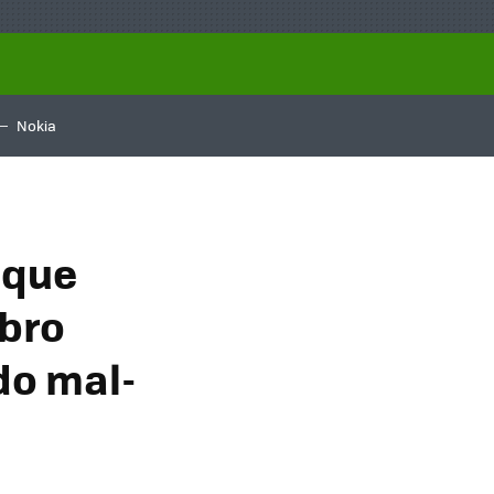
Nokia
 que
ebro
do mal-