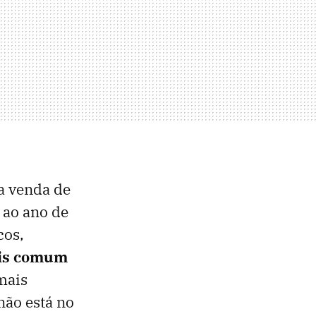
 a venda de
 ao ano de
cos,
ais comum
mais
não está no