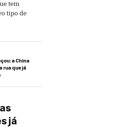
que tem
o tipo de
çou: a China
a rua que já
m
mas
s já