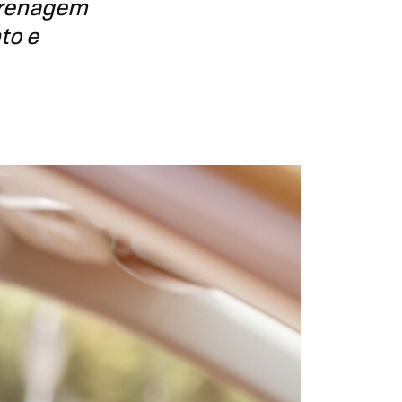
 frenagem
to e