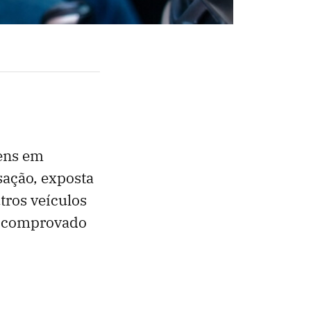
gens em
sação, exposta
tros veículos
to comprovado