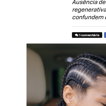
Ausência de 
regenerativa
confundem o
1 comentário