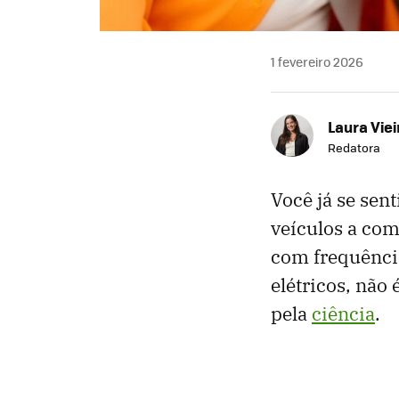
1 fevereiro 2026
Laura Viei
Redatora
Você já se sen
veículos a com
com frequênci
elétricos, nã
pela
ciência
.