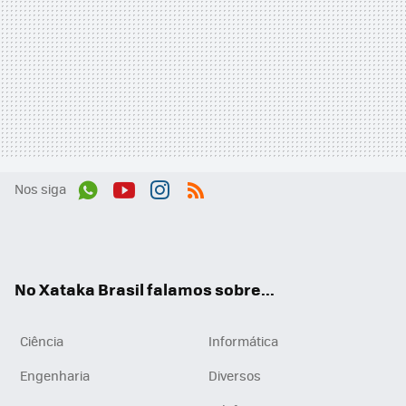
Nos siga
Wh
You
Inst
RSS
ats
tub
agr
App
e
am
No Xataka Brasil falamos sobre...
Ciência
Informática
Engenharia
Diversos