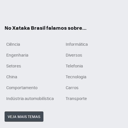
Wh
You
Inst
RSS
ats
tub
agr
App
e
am
No Xataka Brasil falamos sobre...
Ciência
Informática
Engenharia
Diversos
Setores
Telefonia
China
Tecnologia
Comportamento
Carros
Indústria automobilística
Transporte
VEJA MAIS TEMAS