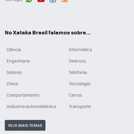
Wh
You
Inst
RSS
ats
tub
agr
App
e
am
No Xataka Brasil falamos sobre...
Ciência
Informática
Engenharia
Diversos
Setores
Telefonia
China
Tecnologia
Comportamento
Carros
Indústria automobilística
Transporte
VEJA MAIS TEMAS