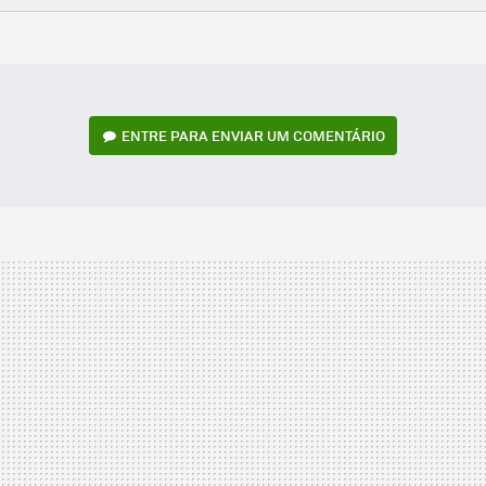
FACEBOOK
TWITTER
FLIPBOARD
E-
WHATSAPP
MAIL
ENTRE PARA ENVIAR UM COMENTÁRIO