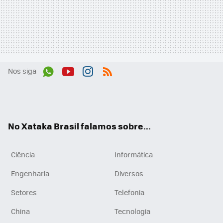
Nos siga
Wh
You
Inst
RSS
ats
tub
agr
App
e
am
No Xataka Brasil falamos sobre...
Ciência
Informática
Engenharia
Diversos
Setores
Telefonia
China
Tecnologia