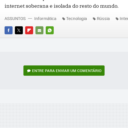
internet soberana e isolada do resto do mundo.
ASSUNTOS
Informática
Tecnologia
Rússia
Inte
FACEBOOK
TWITTER
FLIPBOARD
E-
WHATSAPP
MAIL
ENTRE PARA ENVIAR UM COMENTÁRIO