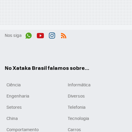
Nos siga
Wh
You
Inst
RSS
ats
tub
agr
App
e
am
No Xataka Brasil falamos sobre...
Ciência
Informática
Engenharia
Diversos
Setores
Telefonia
China
Tecnologia
Comportamento
Carros