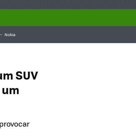
Nokia
 um SUV
r um
provocar