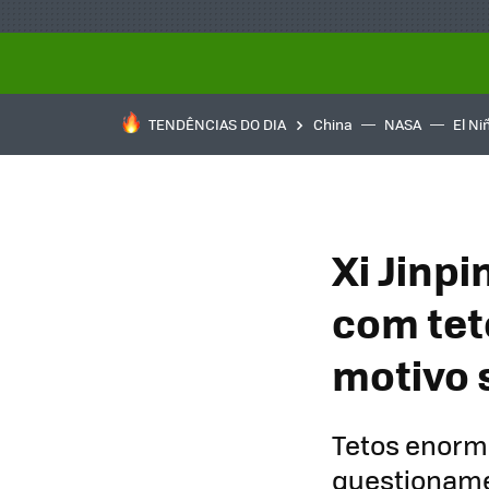
TENDÊNCIAS DO DIA
China
NASA
El Ni
Xi Jinp
com tet
motivo 
Tetos enorm
questioname