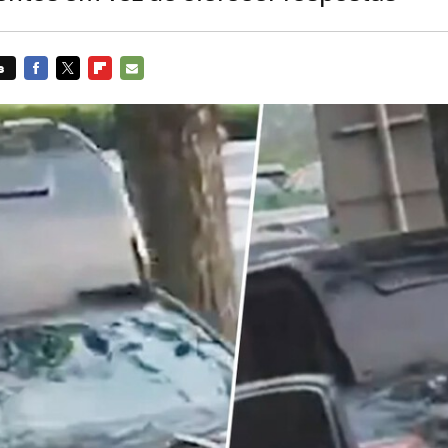
s
FACEBOOK
TWITTER
FLIPBOARD
E-
MAIL