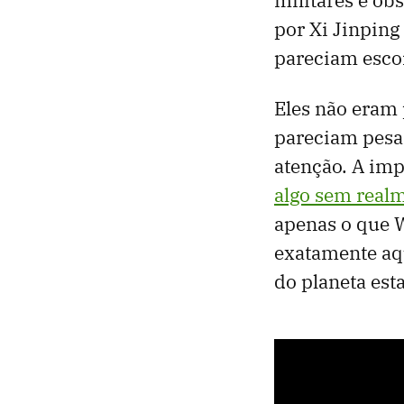
por Xi Jinping
pareciam escon
Eles não eram 
pareciam pesad
atenção. A imp
algo sem real
apenas o que 
exatamente aq
do planeta es