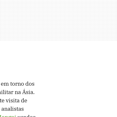
m em torno dos
litar na Ásia.
e visita de
analistas
Hongqi
usados ​​