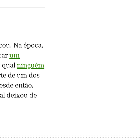
cou. Na época,
icar
um
o qual
ninguém
arte de um dos
esde então,
al deixou de