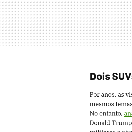
Dois SUV
Por anos, as v
mesmos temas: 
No entanto,
an
Donald Trump,
militares e ob