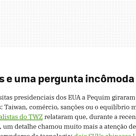
s e uma pergunta incômoda
isitas presidenciais dos EUA a Pequim girara
Taiwan, comércio, sanções ou o equilíbrio mi
alistas do TWZ
relataram que, durante a recent
 um detalhe chamou muito mais a atenção de 
servadores de tecnologia:
dois SUVs chineses 