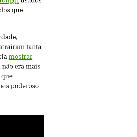
ados que
rdade,
atraíram tanta
ria
mostrar
m não era mais
 que
ais poderoso